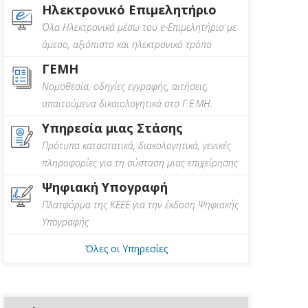
Ηλεκτρονικό Επιμελητήριο
Όλα Ηλεκτρονικά μέσω του e-Επιμελητήριο με
άμεσο, αξιόπιστο και ηλεκτρονικό τρόπο
ΓΕΜΗ
Νομοθεσία, οδηγίες εγγραφής, αιτήσεις,
απαιτούμενα δικαιολογητικά στο Γ.Ε.ΜΗ.
Υπηρεσία μιας Στάσης
Πρότυπα καταστατικά, διακολογητικά, γενικές
πληροφορίες για τη σύσταση μιας επιχείρησης
Ψηφιακή Υπογραφή
Πλατφόρμα της ΚΕΕΕ για την έκδοση Ψηφιακής
Υπογραφής
Όλες οι Υπηρεσίες