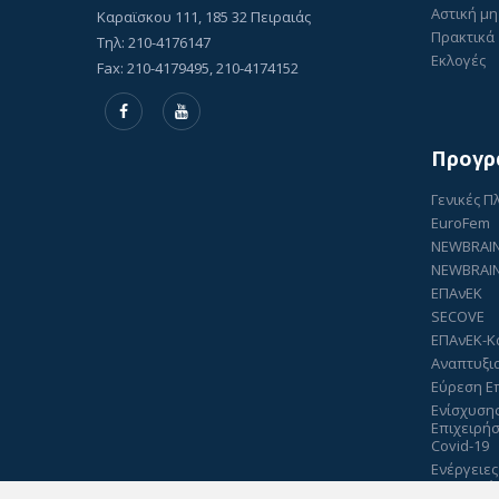
Αστική μη
Καραϊσκου 111, 185 32 Πειραιάς
Πρακτικά 
Τηλ: 210-4176147
Εκλογές
Fax: 210-4179495, 210-4174152
Προγρ
Γενικές 
EuroFem
NEWBRAI
NEWBRAIN
ΕΠΑνΕΚ
SECOVE
ΕΠΑνΕΚ-Κ
Αναπτυξι
Εύρεση Ε
Ενίσχυση
Επιχειρή
Covid-19
Ενέργειες
Πιστοποί