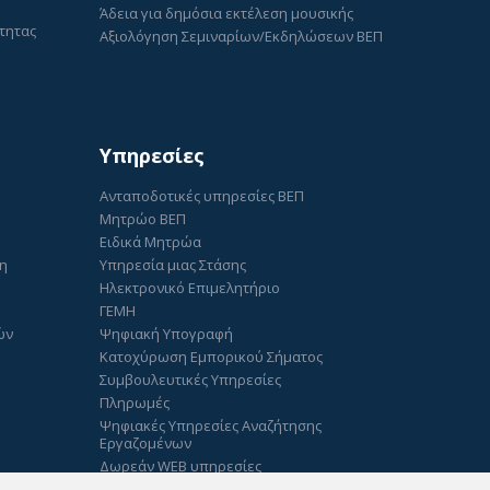
Άδεια για δημόσια εκτέλεση μουσικής
τητας
Αξιολόγηση Σεμιναρίων/Εκδηλώσεων ΒΕΠ
Υπηρεσίες
Ανταποδοτικές υπηρεσίες ΒΕΠ
Μητρώο ΒΕΠ
Ειδικά Μητρώα
ση
Υπηρεσία μιας Στάσης
Ηλεκτρονικό Επιμελητήριο
ΓΕΜΗ
ών
Ψηφιακή Υπογραφή
Κατοχύρωση Εμπορικού Σήματος
Συμβουλευτικές Υπηρεσίες
Πληρωμές
Ψηφιακές Υπηρεσίες Αναζήτησης
Εργαζομένων
Δωρεάν WEB υπηρεσίες