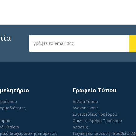
τία
ιμελητήριο
Γραφείο Τύπου
Προέδρου
Δελτία Τύπου
 Αρμοδιότητες
Ανακοινώσεις
Συνεντεύξεις Προέδρου
ραμμα
Ομιλίες - Άρθρα Προέδρου
κό Πλαίσιο
Δράσεις
τικό Διαχειριστικής Επάρκειας
Τεχνική Εκπάιδευση - Βραβεία "