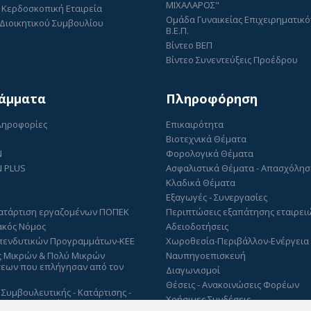
ΜΙΧΑΛΑΡΟΣ"
 Κερδοσκοπική Εταιρεία
Ομάδα Γυναικείας Επιχειρηματικό
Διοικητικού Συμβουλίου
Β.Ε.Π.
Βίντεο ΒΕΠ
Βίντεο Συνεντεύξεις Προέδρου
άμματα
Πληροφόρηση
Πληροφορίες
Επικαιρότητα
Βιοτεχνικά Θέματα
N
Φορολογικά Θέματα
 PLUS
Ασφαλιστικά Θέματα - Απασχόλη
Κλαδικά Θέματα
Εξαγωγές - Συνεργασίες
ατάρτιση εργαζομένων ΠΟΠΕΚ
Περιπτώσεις εξαπάτησης εταιρει
ακός Νόμος
Αδειοδοτήσεις
πενδυτικών Προγραμμάτων-ΚΕΕ
Χωροθεσία-Περιβάλλον-Ενέργεια
ς Μικρών & Πολύ Μικρών
Ναυπηγοεπισκευή
σεων που επλήγησαν από τον
Διαγωνισμοί
Θέσεις - Ανακοινώσεις Φορέων
 Συμβουλευτικής - Κατάρτισης -
Χρήσιμες Συνδέσεις
ησης εργαζομένων της