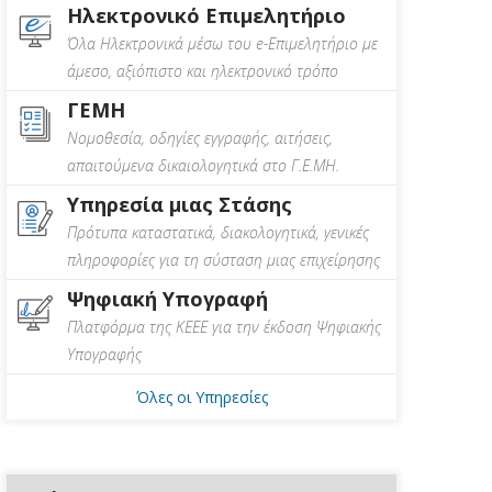
Ηλεκτρονικό Επιμελητήριο
Όλα Ηλεκτρονικά μέσω του e-Επιμελητήριο με
άμεσο, αξιόπιστο και ηλεκτρονικό τρόπο
ΓΕΜΗ
Νομοθεσία, οδηγίες εγγραφής, αιτήσεις,
απαιτούμενα δικαιολογητικά στο Γ.Ε.ΜΗ.
Υπηρεσία μιας Στάσης
Πρότυπα καταστατικά, διακολογητικά, γενικές
πληροφορίες για τη σύσταση μιας επιχείρησης
Ψηφιακή Υπογραφή
Πλατφόρμα της ΚΕΕΕ για την έκδοση Ψηφιακής
Υπογραφής
Όλες οι Υπηρεσίες