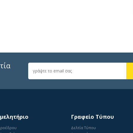
τία
ιμελητήριο
Γραφείο Τύπου
Προέδρου
Δελτία Τύπου