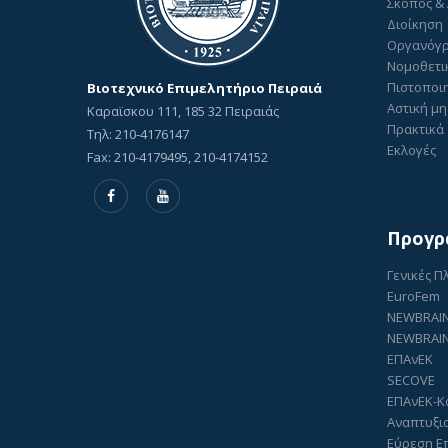
Σκοπός &
Διοίκηση
Οργανόγ
Νομοθετι
Πιστοποιη
Βιοτεχνικό Επιμελητήριο Πειραιά
Αστική μη
Καραϊσκου 111, 185 32 Πειραιάς
Πρακτικά 
Τηλ: 210-4176147
Εκλογές
Fax: 210-4179495, 210-4174152
Προγρ
Γενικές 
EuroFem
NEWBRAI
NEWBRAIN
ΕΠΑνΕΚ
SECOVE
ΕΠΑνΕΚ-Κ
Αναπτυξι
Εύρεση Ε