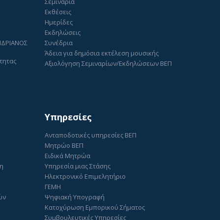
Σεμινάρια
Εκθέσεις
Ημερίδες
Εκδηλώσεις
ΑΝΔΡΙΑΝΟΣ
Συνέδρια
Άδεια για δημόσια εκτέλεση μουσικής
τητας
Αξιολόγηση Σεμιναρίων/Εκδηλώσεων ΒΕΠ
Υπηρεσίες
Ανταποδοτικές υπηρεσίες ΒΕΠ
Μητρώο ΒΕΠ
Ειδικά Μητρώα
ση
Υπηρεσία μιας Στάσης
Ηλεκτρονικό Επιμελητήριο
ΓΕΜΗ
ών
Ψηφιακή Υπογραφή
Κατοχύρωση Εμπορικού Σήματος
Συμβουλευτικές Υπηρεσίες