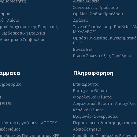
 Αρμοδιότητες
Ανακοινώσεις
Συνεντεύξεις Προέδρου
ραμμα
Ομιλίες - Άρθρα Προέδρου
κό Πλαίσιο
Δράσεις
τικό Διαχειριστικής Επάρκειας
Τεχνική Εκπάιδευση - Βραβεία "
ΜΙΧΑΛΑΡΟΣ"
 Κερδοσκοπική Εταιρεία
Ομάδα Γυναικείας Επιχειρηματικό
Διοικητικού Συμβουλίου
Β.Ε.Π.
Βίντεο ΒΕΠ
Βίντεο Συνεντεύξεις Προέδρου
άμματα
Πληροφόρηση
Πληροφορίες
Επικαιρότητα
Βιοτεχνικά Θέματα
N
Φορολογικά Θέματα
 PLUS
Ασφαλιστικά Θέματα - Απασχόλη
Κλαδικά Θέματα
Εξαγωγές - Συνεργασίες
ατάρτιση εργαζομένων ΠΟΠΕΚ
Περιπτώσεις εξαπάτησης εταιρει
ακός Νόμος
Αδειοδοτήσεις
πενδυτικών Προγραμμάτων-ΚΕΕ
Χωροθεσία-Περιβάλλον-Ενέργεια