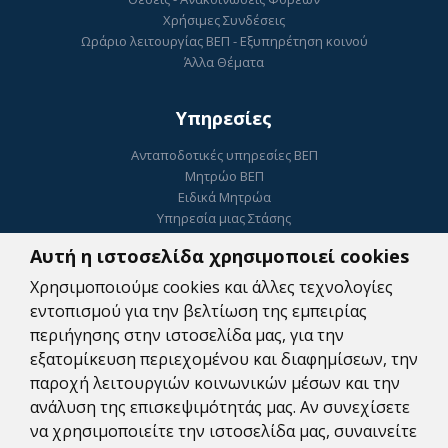
Χρήσιμες Συνδέσεις
Ωράριο λειτουργίας ΒΕΠ - Εξυπηρέτηση κοινού
Άλλα Θέματα
Υπηρεσίες
Ανταποδοτικές υπηρεσίες ΒΕΠ
Μητρώο ΒΕΠ
Ειδικά Μητρώα
Υπηρεσία μιας Στάσης
Ηλεκτρονικό Επιμελητήριο
Αυτή η ιστοσελίδα χρησιμοποιεί cookies
ΓΕΜΗ
Ψηφιακή Υπογραφή
Χρησιμοποιούμε cookies και άλλες τεχνολογίες
Κατοχύρωση Εμπορικού Σήματος
εντοπισμού για την βελτίωση της εμπειρίας
Συμβουλευτικές Υπηρεσίες
περιήγησης στην ιστοσελίδα μας, για την
Πληρωμές
εξατομίκευση περιεχομένου και διαφημίσεων, την
Ψηφιακές Υπηρεσίες Αναζήτησης Εργαζομένων
παροχή λειτουργιών κοινωνικών μέσων και την
Δωρεάν WEB υπηρεσίες
ανάλυση της επισκεψιμότητάς μας. Αν συνεχίσετε
να χρησιμοποιείτε την ιστοσελίδα μας, συναινείτε