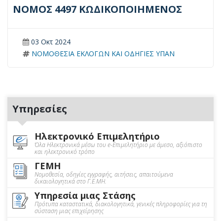
ΝΟΜΟΣ 4497 ΚΩΔΙΚΟΠΟΙΗΜΕΝΟΣ
03 Οκτ 2024
ΝΟΜΟΘΕΣΙΑ ΕΚΛΟΓΩΝ ΚΑΙ ΟΔΗΓΙΕΣ ΥΠΑΝ
Υπηρεσίες
Ηλεκτρονικό Επιμελητήριο
Όλα Ηλεκτρονικά μέσω του e-Επιμελητήριο με άμεσο, αξιόπιστο
και ηλεκτρονικό τρόπο
ΓΕΜΗ
Νομοθεσία, οδηγίες εγγραφής, αιτήσεις, απαιτούμενα
δικαιολογητικά στο Γ.Ε.ΜΗ.
Υπηρεσία μιας Στάσης
Πρότυπα καταστατικά, διακολογητικά, γενικές πληροφορίες για τη
σύσταση μιας επιχείρησης