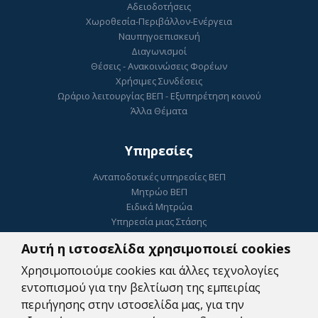
Αδειοδοτήσεις
Χωροθεσία-Περιβάλλον-Ενέργεια
Ναυπηγοεπισκευή
Διαγωνισμοί
Θέσεις - Ανακοινώσεις Φορέων
Χρήσιμες Συνδέσεις
Ωράριο λειτουργίας ΒΕΠ - Εξυπηρέτηση κοινού
Άλλα Θέματα
Υπηρεσίες
Ανταποδοτικές υπηρεσίες ΒΕΠ
Μητρώο ΒΕΠ
Ειδικά Μητρώα
Υπηρεσία μιας Στάσης
Ηλεκτρονικό Επιμελητήριο
Αυτή η ιστοσελίδα χρησιμοποιεί cookies
ΓΕΜΗ
Ψηφιακή Υπογραφή
Χρησιμοποιούμε cookies και άλλες τεχνολογίες
Κατοχύρωση Εμπορικού Σήματος
εντοπισμού για την βελτίωση της εμπειρίας
Συμβουλευτικές Υπηρεσίες
περιήγησης στην ιστοσελίδα μας, για την
Πληρωμές