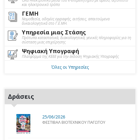
Όλα Ηλεκτρονικά μέσω του e-Επιμελητήριο με άμεσο, αξιόπιστο
και ηλεκτρονικό τρόπο
ΓΕΜΗ
Νομοθεσία, οδηγίες εγγραφής, αιτήσεις, απαιτούμενα
δικαιολογητικά στο Γ.Ε.ΜΗ.
Υπηρεσία μιας Στάσης
Πρότυπα καταστατικά, διακολογητικά, γενικές πληροφορίες για τη
σύσταση μιας επιχείρησης
Ψηφιακή Υπογραφή
Πλατφόρμα της ΚΕΕΕ για την έκδοση Ψηφιακής Υπογραφής
Όλες οι Υπηρεσίες
Δράσεις
25/06/2026
ΦΕΣΤΙΒΑΛ ΒΙΟΤΕΧΝΙΚΟΥ ΠΑΓΩΤΟΥ