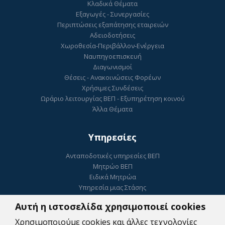
Κλαδικά Θέματα
Εξαγωγές - Συνεργασίες
Περιπτώσεις εξαπάτησης εταιρειών
Αδειοδοτήσεις
Χωροθεσία-Περιβάλλον-Ενέργεια
Ναυπηγοεπισκευή
Διαγωνισμοί
Θέσεις - Ανακοινώσεις Φορέων
Χρήσιμες Συνδέσεις
Ωράριο λειτουργίας ΒΕΠ - Εξυπηρέτηση κοινού
Άλλα Θέματα
Υπηρεσίες
Ανταποδοτικές υπηρεσίες ΒΕΠ
Μητρώο ΒΕΠ
Ειδικά Μητρώα
Υπηρεσία μιας Στάσης
Ηλεκτρονικό Επιμελητήριο
Αυτή η ιστοσελίδα χρησιμοποιεί cookies
ΓΕΜΗ
Ψηφιακή Υπογραφή
Χρησιμοποιούμε cookies και άλλες τεχνολογίες