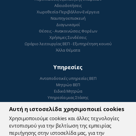
Αδειοδοτήσεις
Χωροθεσία-Περιβάλλον-Ενέργεια
Ναυπηγοεπισκευή
Διαγωνισμοί
Θέσεις - Ανακοινώσεις Φορέων
Χρήσιμες Συνδέσεις
Ωράριο λειτουργίας ΒΕΠ - Εξυπηρέτηση κοινού
Άλλα Θέματα
Υπηρεσίες
Ανταποδοτικές υπηρεσίες ΒΕΠ
Μητρώο ΒΕΠ
Ειδικά Μητρώα
Υπηρεσία μιας Στάσης
Ηλεκτρονικό Επιμελητήριο
Αυτή η ιστοσελίδα χρησιμοποιεί cookies
ΓΕΜΗ
Ψηφιακή Υπογραφή
Χρησιμοποιούμε cookies και άλλες τεχνολογίες
Κατοχύρωση Εμπορικού Σήματος
εντοπισμού για την βελτίωση της εμπειρίας
Συμβουλευτικές Υπηρεσίες
περιήγησης στην ιστοσελίδα μας, για την
Πληρωμές