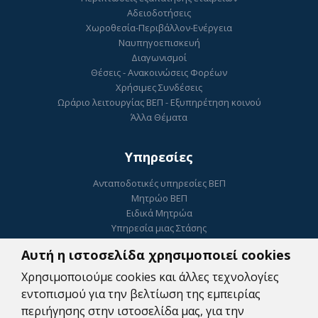
Αδειοδοτήσεις
Χωροθεσία-Περιβάλλον-Ενέργεια
Ναυπηγοεπισκευή
Διαγωνισμοί
Θέσεις - Ανακοινώσεις Φορέων
Χρήσιμες Συνδέσεις
Ωράριο λειτουργίας ΒΕΠ - Εξυπηρέτηση κοινού
Άλλα Θέματα
Υπηρεσίες
Ανταποδοτικές υπηρεσίες ΒΕΠ
Μητρώο ΒΕΠ
Ειδικά Μητρώα
Υπηρεσία μιας Στάσης
Ηλεκτρονικό Επιμελητήριο
Αυτή η ιστοσελίδα χρησιμοποιεί cookies
ΓΕΜΗ
Ψηφιακή Υπογραφή
Χρησιμοποιούμε cookies και άλλες τεχνολογίες
Κατοχύρωση Εμπορικού Σήματος
εντοπισμού για την βελτίωση της εμπειρίας
Συμβουλευτικές Υπηρεσίες
περιήγησης στην ιστοσελίδα μας, για την
Πληρωμές