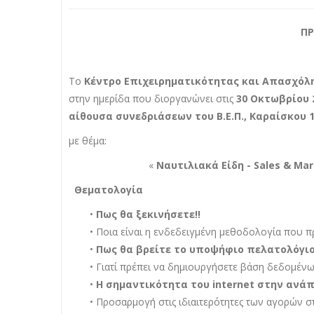
Π
Το
Κέντρο Επιχειρηματικότητας και Απασχόλ
στην ημερίδα που διοργανώνει στις
30 Οκτωβρίου 2
αίθουσα συνεδριάσεων του Β.Ε.Π., Καραίσκου 11
με θέμα:
«
Ναυτιλιακά Είδη - Sales & M
Θεματολογία
•
Πως θα ξεκινήσετε!!
• Ποια είναι η ενδεδειγμένη μεθοδολογία που π
•
Πως θα βρείτε το υποψήφιο πελατολόγι
• Γιατί πρέπει να δημιουργήσετε βάση δεδομέν
•
Η σημαντικότητα του internet στην ανάπ
• Προσαρμογή στις ιδιαιτερότητες των αγορών 