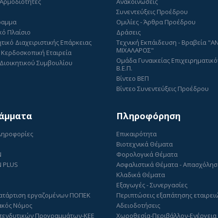
 Αρμοδιότητες
Ανακοινώσεις
Συνεντεύξεις Προέδρου
ραμμα
Ομιλίες - Άρθρα Προέδρου
κό Πλαίσιο
Δράσεις
τικό Διαχειριστικής Επάρκειας
Τεχνική Εκπάιδευση - Βραβεία "
ΜΙΧΑΛΑΡΟΣ"
 Κερδοσκοπική Εταιρεία
Ομάδα Γυναικείας Επιχειρηματικό
Διοικητικού Συμβουλίου
Β.Ε.Π.
Βίντεο ΒΕΠ
Βίντεο Συνεντεύξεις Προέδρου
άμματα
Πληροφόρηση
Πληροφορίες
Επικαιρότητα
Βιοτεχνικά Θέματα
N
Φορολογικά Θέματα
 PLUS
Ασφαλιστικά Θέματα - Απασχόλη
Κλαδικά Θέματα
Εξαγωγές - Συνεργασίες
ατάρτιση εργαζομένων ΠΟΠΕΚ
Περιπτώσεις εξαπάτησης εταιρει
ακός Νόμος
Αδειοδοτήσεις
πενδυτικών Προγραμμάτων-ΚΕΕ
Χωροθεσία-Περιβάλλον-Ενέργεια