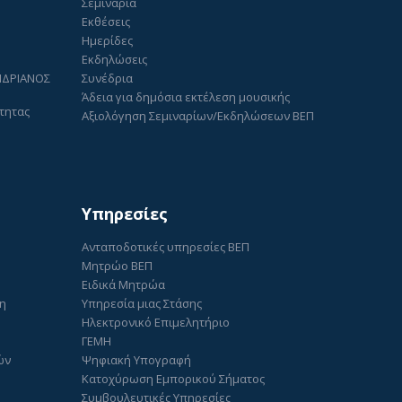
Σεμινάρια
Εκθέσεις
Ημερίδες
Εκδηλώσεις
ΑΝΔΡΙΑΝΟΣ
Συνέδρια
Άδεια για δημόσια εκτέλεση μουσικής
τητας
Αξιολόγηση Σεμιναρίων/Εκδηλώσεων ΒΕΠ
Υπηρεσίες
Ανταποδοτικές υπηρεσίες ΒΕΠ
Μητρώο ΒΕΠ
Ειδικά Μητρώα
ση
Υπηρεσία μιας Στάσης
Ηλεκτρονικό Επιμελητήριο
ΓΕΜΗ
ών
Ψηφιακή Υπογραφή
Κατοχύρωση Εμπορικού Σήματος
Συμβουλευτικές Υπηρεσίες