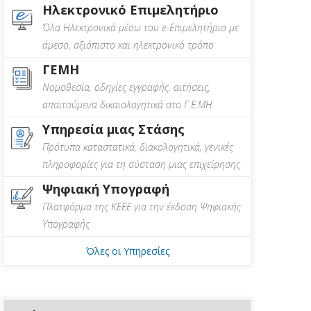
Ηλεκτρονικό Επιμελητήριο
Όλα Ηλεκτρονικά μέσω του e-Επιμελητήριο με
άμεσο, αξιόπιστο και ηλεκτρονικό τρόπο
ΓΕΜΗ
Νομοθεσία, οδηγίες εγγραφής, αιτήσεις,
απαιτούμενα δικαιολογητικά στο Γ.Ε.ΜΗ.
Υπηρεσία μιας Στάσης
Πρότυπα καταστατικά, διακολογητικά, γενικές
πληροφορίες για τη σύσταση μιας επιχείρησης
Ψηφιακή Υπογραφή
Πλατφόρμα της ΚΕΕΕ για την έκδοση Ψηφιακής
Υπογραφής
Όλες οι Υπηρεσίες