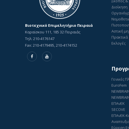
Σκοπός &
Διοίκηση
Οργανόγ
Νομοθετι
Πιστοποιη
Βιοτεχνικό Επιμελητήριο Πειραιά
Αστική μη
Καραϊσκου 111, 185 32 Πειραιάς
Πρακτικά 
Τηλ: 210-4176147
Εκλογές
Fax: 210-4179495, 210-4174152
Προγρ
Γενικές 
EuroFem
NEWBRAI
NEWBRAIN
ΕΠΑνΕΚ
SECOVE
ΕΠΑνΕΚ-Κ
Αναπτυξι
Εύρεση Ε