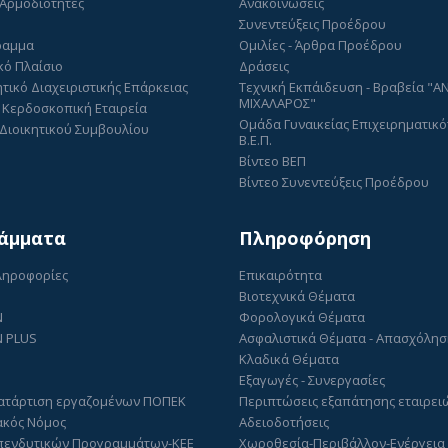
 Αρμοδιότητες
Ανακοινώσεις
Συνεντεύξεις Προέδρου
ραμμα
Ομιλίες - Άρθρα Προέδρου
κό Πλαίσιο
Δράσεις
τικό Διαχειριστικής Επάρκειας
Τεχνική Εκπάιδευση - Βραβεία "
ΜΙΧΑΛΑΡΟΣ"
 Κερδοσκοπική Εταιρεία
Ομάδα Γυναικείας Επιχειρηματικό
Διοικητικού Συμβουλίου
Β.Ε.Π.
Βίντεο ΒΕΠ
Βίντεο Συνεντεύξεις Προέδρου
άμματα
Πληροφόρηση
Πληροφορίες
Επικαιρότητα
Βιοτεχνικά Θέματα
N
Φορολογικά Θέματα
 PLUS
Ασφαλιστικά Θέματα - Απασχόλη
Κλαδικά Θέματα
Εξαγωγές - Συνεργασίες
ατάρτιση εργαζομένων ΠΟΠΕΚ
Περιπτώσεις εξαπάτησης εταιρει
ακός Νόμος
Αδειοδοτήσεις
πενδυτικών Προγραμμάτων-ΚΕΕ
Χωροθεσία-Περιβάλλον-Ενέργεια