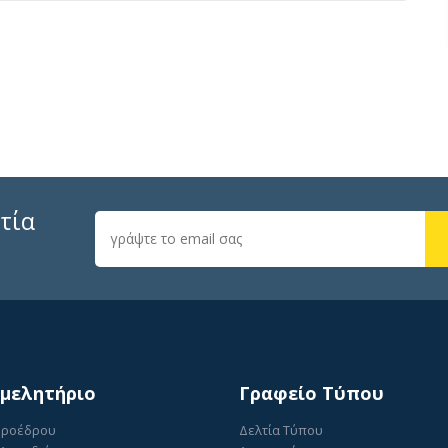
τία
ιμελητήριο
Γραφείο Τύπου
Προέδρου
Δελτία Τύπου