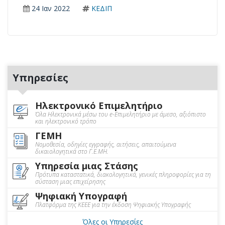
24 Ιαν 2022
ΚΕΔΙΠ
Υπηρεσίες
Ηλεκτρονικό Επιμελητήριο
Όλα Ηλεκτρονικά μέσω του e-Επιμελητήριο με άμεσο, αξιόπιστο
και ηλεκτρονικό τρόπο
ΓΕΜΗ
Νομοθεσία, οδηγίες εγγραφής, αιτήσεις, απαιτούμενα
δικαιολογητικά στο Γ.Ε.ΜΗ.
Υπηρεσία μιας Στάσης
Πρότυπα καταστατικά, διακολογητικά, γενικές πληροφορίες για τη
σύσταση μιας επιχείρησης
Ψηφιακή Υπογραφή
Πλατφόρμα της ΚΕΕΕ για την έκδοση Ψηφιακής Υπογραφής
Όλες οι Υπηρεσίες