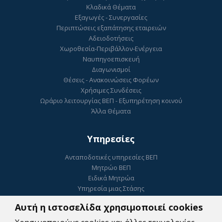
Κλαδικά Θέματα
Εξαγωγές - Συνεργασίες
Περιπτώσεις εξαπάτησης εταιρειών
Αδειοδοτήσεις
Χωροθεσία-Περιβάλλον-Ενέργεια
Ναυπηγοεπισκευή
Διαγωνισμοί
Θέσεις - Ανακοινώσεις Φορέων
Χρήσιμες Συνδέσεις
Ωράριο λειτουργίας ΒΕΠ - Εξυπηρέτηση κοινού
Άλλα Θέματα
Υπηρεσίες
Ανταποδοτικές υπηρεσίες ΒΕΠ
Μητρώο ΒΕΠ
Ειδικά Μητρώα
Υπηρεσία μιας Στάσης
Ηλεκτρονικό Επιμελητήριο
Αυτή η ιστοσελίδα χρησιμοποιεί cookies
ΓΕΜΗ
Ψηφιακή Υπογραφή