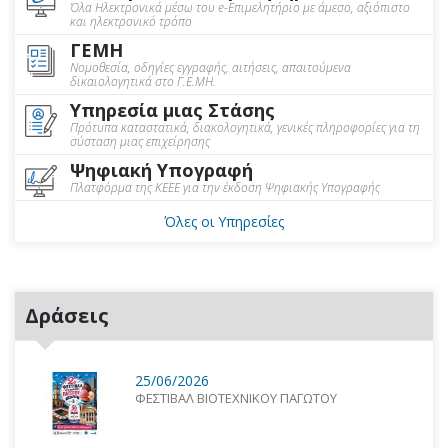
Όλα Ηλεκτρονικά μέσω του e-Επιμελητήριο με άμεσο, αξιόπιστο
και ηλεκτρονικό τρόπο
ΓΕΜΗ
Νομοθεσία, οδηγίες εγγραφής, αιτήσεις, απαιτούμενα
δικαιολογητικά στο Γ.Ε.ΜΗ.
Υπηρεσία μιας Στάσης
Πρότυπα καταστατικά, διακολογητικά, γενικές πληροφορίες για τη
σύσταση μιας επιχείρησης
Ψηφιακή Υπογραφή
Πλατφόρμα της ΚΕΕΕ για την έκδοση Ψηφιακής Υπογραφής
Όλες οι Υπηρεσίες
Δράσεις
25/06/2026
ΦΕΣΤΙΒΑΛ ΒΙΟΤΕΧΝΙΚΟΥ ΠΑΓΩΤΟΥ