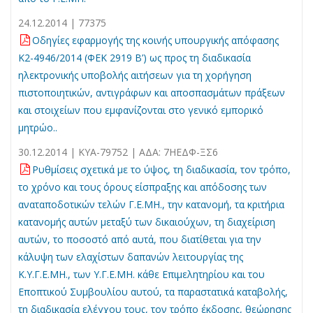
24.12.2014 | 77375
Οδηγίες εφαρμογής της κοινής υπουργικής απόφασης
Κ2-4946/2014 (ΦΕΚ 2919 Β’) ως προς τη διαδικασία
ηλεκτρονικής υποβολής αιτήσεων για τη χορήγηση
πιστοποιητικών, αντιγράφων και αποσπασμάτων πράξεων
και στοιχείων που εμφανίζονται στο γενικό εμπορικό
μητρώο..
30.12.2014 | ΚΥΑ-79752 | ΑΔΑ: 7HEΔΦ-ΞΣ6
Ρυθμίσεις σχετικά με το ύψος, τη διαδικασία, τον τρόπο,
το χρόνο και τους όρους είσπραξης και απόδοσης των
αναταποδοτικών τελών Γ.Ε.ΜΗ., την κατανομή, τα κριτήρια
κατανομής αυτών μεταξύ των δικαιούχων, τη διαχείριση
αυτών, το ποσοστό από αυτά, που διατίθεται για την
κάλυψη των ελαχίστων δαπανών λειτουργίας της
Κ.Υ.Γ.Ε.ΜΗ., των Υ.Γ.Ε.ΜΗ. κάθε Επιμελητηρίου και του
Εποπτικού Συμβουλίου αυτού, τα παραστατικά καταβολής,
τη διαδικασία ελέγχου τους, τον τρόπο έκδοσης, θεώρησης