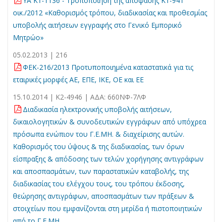
YA Κ1-1136 - Τροποποίηση της απόφασης Κ1-941
οικ./2012 «Καθορισμός τρόπου, διαδικασίας και προθεσμίας
υποβολής αιτήσεων εγγραφής στο Γενικό Εμπορικό
Μητρώο»
05.02.2013 | 216
ΦΕΚ-216/2013 Προτυποποιημένα καταστατικά για τις
εταιρικές μορφές ΑΕ, ΕΠΕ, ΙΚΕ, ΟΕ και ΕΕ
15.10.2014 | K2-4946 | ΑΔΑ: 660ΝΦ-7ΛΦ
Διαδικασία ηλεκτρονικής υποβολής αιτήσεων,
δικαιολογητικών & συνοδευτικών εγγράφων από υπόχρεα
πρόσωπα ενώπιον του Γ.Ε.ΜΗ. & διαχείρισης αυτών.
Καθορισμός του ύψους & της διαδικασίας, των όρων
είσπραξης & απόδοσης των τελών χορήγησης αντιγράφων
και αποσπασμάτων, των παραστατικών καταβολής, της
διαδικασίας του ελέγχου τους, του τρόπου έκδοσης,
θεώρησης αντιγράφων, αποσπασμάτων των πράξεων &
στοιχείων που εμφανίζονται στη μερίδα ή πιστοποιητικών
από το Γ.Ε.ΜΗ.