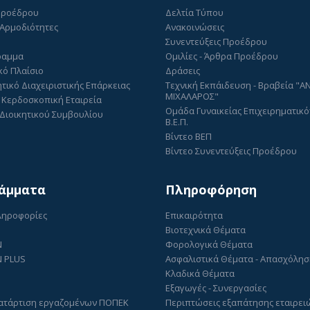
Προέδρου
Δελτία Τύπου
 Αρμοδιότητες
Ανακοινώσεις
Συνεντεύξεις Προέδρου
ραμμα
Ομιλίες - Άρθρα Προέδρου
κό Πλαίσιο
Δράσεις
τικό Διαχειριστικής Επάρκειας
Τεχνική Εκπάιδευση - Βραβεία "
ΜΙΧΑΛΑΡΟΣ"
 Κερδοσκοπική Εταιρεία
Ομάδα Γυναικείας Επιχειρηματικό
Διοικητικού Συμβουλίου
Β.Ε.Π.
Βίντεο ΒΕΠ
Βίντεο Συνεντεύξεις Προέδρου
άμματα
Πληροφόρηση
Πληροφορίες
Επικαιρότητα
Βιοτεχνικά Θέματα
N
Φορολογικά Θέματα
 PLUS
Ασφαλιστικά Θέματα - Απασχόλη
Κλαδικά Θέματα
Εξαγωγές - Συνεργασίες
ατάρτιση εργαζομένων ΠΟΠΕΚ
Περιπτώσεις εξαπάτησης εταιρει