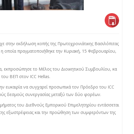
ίχε στην εκδήλωση κοπής της Πρωτοχρονιάτικης Βασιλόπιτας
), η οποία πραγματοποιήθηκε την Κυριακή, 15 Φεβρουαρίου,
α, εκπροσώπησε το Μέλος του Διοικητικού Συμβουλίου, κα
του ΒΕΠ στον ICC Hellas.
 την ευκαιρία να συγχαρεί προσωπικά τον Πρόεδρο του ICC
υρούς δεσμούς συνεργασίας μεταξύ των δύο φορέων.
μήματος του Διεθνούς Εμπορικού Επιμελητηρίου εντάσσεται
η της εξωστρέφειας και την προώθηση των συμφερόντων της