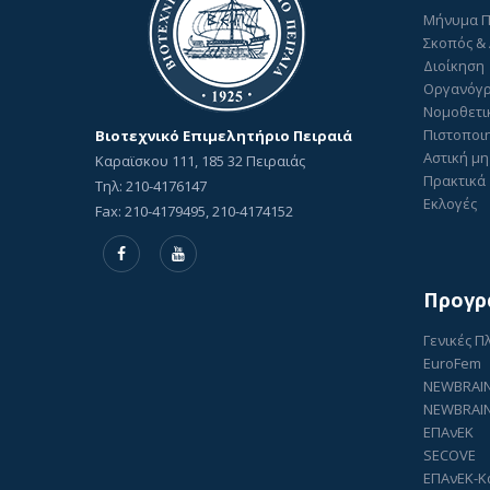
Μήνυμα 
Σκοπός &
Διοίκηση
Οργανόγ
Νομοθετι
Πιστοποιη
Βιοτεχνικό Επιμελητήριο Πειραιά
Αστική μη
Καραϊσκου 111, 185 32 Πειραιάς
Πρακτικά 
Τηλ: 210-4176147
Εκλογές
Fax: 210-4179495, 210-4174152
Προγρ
Γενικές 
EuroFem
NEWBRAI
NEWBRAIN
ΕΠΑνΕΚ
SECOVE
ΕΠΑνΕΚ-Κ