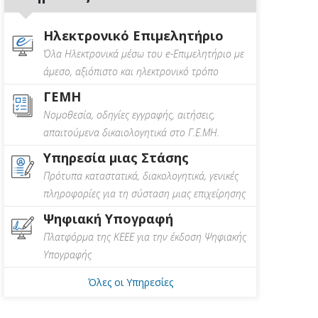
Ηλεκτρονικό Επιμελητήριο
Όλα Ηλεκτρονικά μέσω του e-Επιμελητήριο με
άμεσο, αξιόπιστο και ηλεκτρονικό τρόπο
ΓΕΜΗ
Νομοθεσία, οδηγίες εγγραφής, αιτήσεις,
απαιτούμενα δικαιολογητικά στο Γ.Ε.ΜΗ.
Υπηρεσία μιας Στάσης
Πρότυπα καταστατικά, διακολογητικά, γενικές
πληροφορίες για τη σύσταση μιας επιχείρησης
Ψηφιακή Υπογραφή
Πλατφόρμα της ΚΕΕΕ για την έκδοση Ψηφιακής
Υπογραφής
Όλες οι Υπηρεσίες