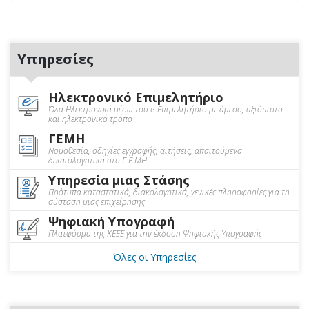
Υπηρεσίες
Ηλεκτρονικό Επιμελητήριο
Όλα Ηλεκτρονικά μέσω του e-Επιμελητήριο με άμεσο, αξιόπιστο
και ηλεκτρονικό τρόπο
ΓΕΜΗ
Νομοθεσία, οδηγίες εγγραφής, αιτήσεις, απαιτούμενα
δικαιολογητικά στο Γ.Ε.ΜΗ.
Υπηρεσία μιας Στάσης
Πρότυπα καταστατικά, διακολογητικά, γενικές πληροφορίες για τη
σύσταση μιας επιχείρησης
Ψηφιακή Υπογραφή
Πλατφόρμα της ΚΕΕΕ για την έκδοση Ψηφιακής Υπογραφής
Όλες οι Υπηρεσίες