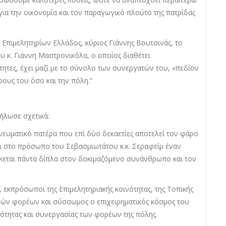
 για την οικονομία και τον παραγωγικό πλούτο της πατρίδας
 Επιμελητηρίων Ελλάδος, κύριος Γιάννης Βουτσινάς, το
υ κ. Γιάννη Μαστρονικόλα, ο οποίος διαθέτει
ότητες, έχει μαζί με το σύνολο των συνεργατών του, «πεδίον
ους του όσο και την πόλη.”
δήλωσε σχετικά:
 πνευματικό πατέρα που επί δύο δεκαετίες αποτελεί τον φάρο
ει στο πρόσωπο του Σεβασμιωτάτου κ.κ. Σεραφείμ έναν
έκεται πάντα δίπλα στον δοκιμαζόμενο συνάνθρωπο και τον
εκπρόσωποι της Επιμελητηριακής κοινότητας, της Τοπικής
κών φορέων και σύσσωμος ο επιχειρηματικός κόσμος του
ότητας και συνεργασίας των φορέων της πόλης.