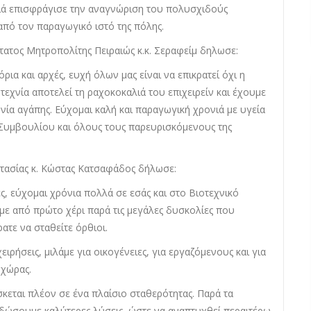
αιά επισφράγισε την αναγνώριση του πολυσχιδούς
από τον παραγωγικό ιστό της πόλης.
τατος Μητροπολίτης Πειραιώς κ.κ. Σεραφείμ δηλωσε:
ρια και αρχές, ευχή όλων μας είναι να επικρατεί όχι η
τεχνία αποτελεί τη ραχοκοκαλιά του επιχειρείν και έχουμε
ωνία αγάπης. Εύχομαι καλή και παραγωγική χρονιά με υγεία
 Συμβουλίου και όλους τους παρευρισκόμενους της
στασίας κ. Κώστας Κατσαφάδος δήλωσε:
ς, εύχομαι χρόνια πολλά σε εσάς και στο Βιοτεχνικό
με από πρώτο χέρι παρά τις μεγάλες δυσκολίες που
ατε να σταθείτε όρθιοι.
χειρήσεις, μιλάμε για οικογένειες, για εργαζόμενους και για
χώρας.
σκεται πλέον σε ένα πλαίσιο σταθερότητας. Παρά τα
δώσουμε καλύτερες λύσεις, ώστε να αναπτυχθεί περαιτέρω