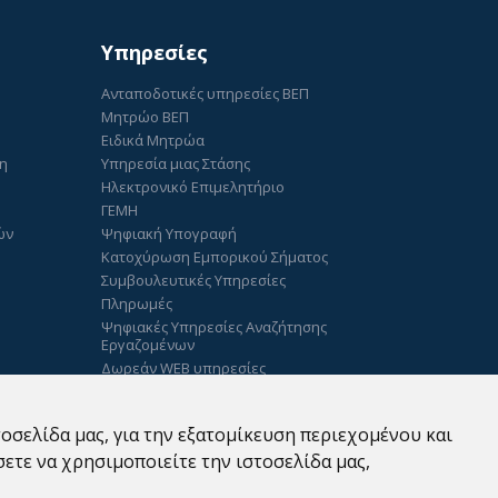
Υπηρεσίες
Ανταποδοτικές υπηρεσίες ΒΕΠ
Μητρώο ΒΕΠ
Ειδικά Μητρώα
ση
Υπηρεσία μιας Στάσης
Ηλεκτρονικό Επιμελητήριο
ΓΕΜΗ
ών
Ψηφιακή Υπογραφή
Κατοχύρωση Εμπορικού Σήματος
Συμβουλευτικές Υπηρεσίες
Πληρωμές
Ψηφιακές Υπηρεσίες Αναζήτησης
Εργαζομένων
Δωρεάν WEB υπηρεσίες
έτηση
οσελίδα μας, για την εξατομίκευση περιεχομένου και
ετε να χρησιμοποιείτε την ιστοσελίδα μας,