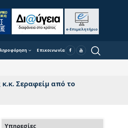
e-Επιμελητήριο
ληροφόρηση
Επικοινωνία
κ.κ. Σεραφείμ από το
Υπηρεσίες