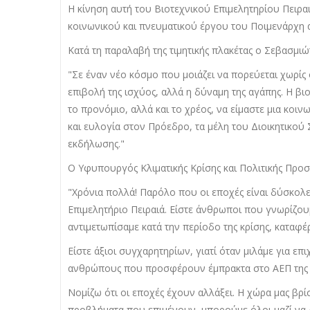
Η κίνηση αυτή του Βιοτεχνικού Επιμελητηρίου Πειρ
κοινωνικού και πνευματικού έργου του Ποιμενάρχη 
Κατά τη παραλαβή της τιμητικής πλακέτας ο Σεβασμιώ
​"Σε έναν νέο κόσμο που μοιάζει να πορεύεται χωρίς ό
επιβολή της ισχύος, αλλά η δύναμη της αγάπης. Η βιο
το προνόμιο, αλλά και το χρέος, να είμαστε μια κοιν
και ευλογία στον Πρόεδρο, τα μέλη του Διοικητικού
εκδήλωσης."
Ο Υφυπουργός Κλιματικής Κρίσης και Πολιτικής Προ
"Χρόνια πολλά! Παρόλο που οι εποχές είναι δύσκολε
Επιμελητήριο Πειραιά. Είστε άνθρωποι που γνωρίζου
αντιμετωπίσαμε κατά την περίοδο της κρίσης, καταφέρ
​Είστε άξιοι συγχαρητηρίων, γιατί όταν μιλάμε για επι
ανθρώπους που προσφέρουν έμπρακτα στο ΑΕΠ της 
​Νομίζω ότι οι εποχές έχουν αλλάξει. Η χώρα μας βρί
προβλήματα που επιμένουν, μπορούμε όλοι μαζί να 