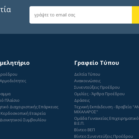
τία
ιμελητήριο
Γραφείο Τύπου
Προέδρου
Δελτία Τύπου
 Αρμοδιότητες
Ανακοινώσεις
Συνεντεύξεις Προέδρου
ραμμα
Ομιλίες - Άρθρα Προέδρου
κό Πλαίσιο
Δράσεις
τικό Διαχειριστικής Επάρκειας
Τεχνική Εκπάιδευση - Βραβεία "
ΜΙΧΑΛΑΡΟΣ"
 Κερδοσκοπική Εταιρεία
Ομάδα Γυναικείας Επιχειρηματικό
Διοικητικού Συμβουλίου
Β.Ε.Π.
Βίντεο ΒΕΠ
Βίντεο Συνεντεύξεις Προέδρου