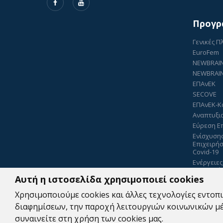
Προγρ
Γενικές 
EuroFem
NEWBRAI
NEWBRAIN
ΕΠΑνΕΚ
SECOVE
ΕΠΑνΕΚ-Κ
Αναπτυξι
Εύρεση Ε
Ενίσχυση
Επιχειρή
Covid-19
Ενέργειες
Πιστοποί
Αυτή η ιστοσελίδα χρησιμοποιεί cookies
Περιφέρει
5070879
Χρησιμοποιούμε cookies και άλλες τεχνολογίες εντοπι
διαφημίσεων, την παροχή λειτουργιών κοινωνικών μέσ
συναινείτε στη χρήση των cookies μας.