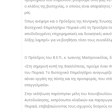
ο κλάδος της βιοτεχνίας, ο οποίος είναι απαραίτητος
μας.
​Όπως ανέφερε και ο Πρόεδρος της Κεντρικής Ένωσης
Βιοτεχνικό Επιμελητήριο Πειραιά υπό τη Προεδρία το
αποδεδειγμένες επιχειρηματικές και διοικητικές ικαν
δόξης λαμπρό» για να βοηθήσει τόσο τους συναδέλφ
​Ο Πρόεδρος του Β.Ε.Π., κ. Ιωαννης Μαστρονικόλας, 
​​«Στη σημερινή κοπή της Βασιλόπιτας, τιμούμε έναν
του Πειραιά. Το Βιοτεχνικό Επιμελητήριο αναγνωρίζ
αέναο εργάτη της πίστης και της προσφοράς, που στ
επαγγελματία».
Στην εκδήλωση παρέστησαν μέλη του Κοινοβουλίου, 
Αυτοδιοίκησης, εκπρόσωποι κλαδικών και παραγωγι
Πειραιά, επιβεβαιώνοντας τους ισχυρούς δεσμούς εν