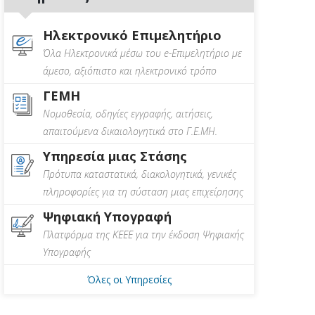
Ηλεκτρονικό Επιμελητήριο
Όλα Ηλεκτρονικά μέσω του e-Επιμελητήριο με
άμεσο, αξιόπιστο και ηλεκτρονικό τρόπο
ΓΕΜΗ
Νομοθεσία, οδηγίες εγγραφής, αιτήσεις,
απαιτούμενα δικαιολογητικά στο Γ.Ε.ΜΗ.
Υπηρεσία μιας Στάσης
Πρότυπα καταστατικά, διακολογητικά, γενικές
πληροφορίες για τη σύσταση μιας επιχείρησης
Ψηφιακή Υπογραφή
Πλατφόρμα της ΚΕΕΕ για την έκδοση Ψηφιακής
Υπογραφής
Όλες οι Υπηρεσίες