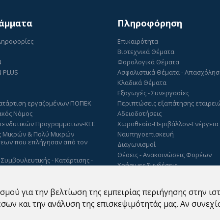
άμματα
Πληροφόρηση
Πληροφορίες
Επικαιρότητα
Βιοτεχνικά Θέματα
N
Φορολογικά Θέματα
 PLUS
Ασφαλιστικά Θέματα - Απασχόλη
Κλαδικά Θέματα
Εξαγωγές - Συνεργασίες
ατάρτιση εργαζομένων ΠΟΠΕΚ
Περιπτώσεις εξαπάτησης εταιρει
ακός Νόμος
Αδειοδοτήσεις
πενδυτικών Προγραμμάτων-ΚΕΕ
Χωροθεσία-Περιβάλλον-Ενέργεια
ς Μικρών & Πολύ Μικρών
Ναυπηγοεπισκευή
σεων που επλήγησαν από τον
Διαγωνισμοί
Θέσεις - Ανακοινώσεις Φορέων
 Συμβουλευτικής - Κατάρτισης -
Χρήσιμες Συνδέσεις
ησης εργαζομένων της
Ωράριο λειτουργίας ΒΕΠ - Εξυπηρ
ας Αττικής από το ΒΕΠ – MIS
κοινού
σμού για την βελτίωση της εμπειρίας περιήγησης στην ιστ
Άλλα Θέματα
ων και την ανάλυση της επισκεψιμότητάς μας. Αν συνεχίσ