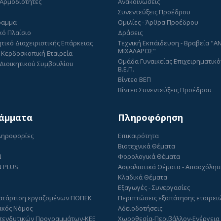
 Αρμοδιότητες
Ανακοινώσεις
Συνεντεύξεις Προέδρου
ραμμα
Ομιλίες - Άρθρα Προέδρου
κό Πλαίσιο
Δράσεις
τικό Διαχειριστικής Επάρκειας
Τεχνική Εκπάιδευση - Βραβεία "
ΜΙΧΑΛΑΡΟΣ"
 Κερδοσκοπική Εταιρεία
Ομάδα Γυναικείας Επιχειρηματικό
Διοικητικού Συμβουλίου
Β.Ε.Π.
Βίντεο ΒΕΠ
Βίντεο Συνεντεύξεις Προέδρου
άμματα
Πληροφόρηση
Πληροφορίες
Επικαιρότητα
Βιοτεχνικά Θέματα
N
Φορολογικά Θέματα
 PLUS
Ασφαλιστικά Θέματα - Απασχόλη
Κλαδικά Θέματα
Εξαγωγές - Συνεργασίες
ατάρτιση εργαζομένων ΠΟΠΕΚ
Περιπτώσεις εξαπάτησης εταιρει
ακός Νόμος
Αδειοδοτήσεις
πενδυτικών Προγραμμάτων-ΚΕΕ
Χωροθεσία-Περιβάλλον-Ενέργεια