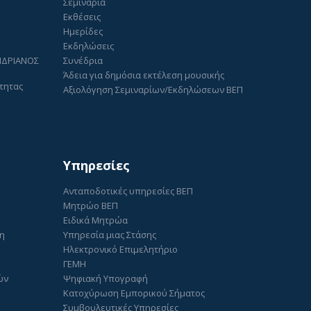
Σεμινάρια
Εκθέσεις
Ημερίδες
Εκδηλώσεις
ΑΝΔΡΙΑΝΟΣ
Συνέδρια
Άδεια για δημόσια εκτέλεση μουσικής
τητας
Αξιολόγηση Σεμιναρίων/Εκδηλώσεων ΒΕΠ
Υπηρεσίες
Ανταποδοτικές υπηρεσίες ΒΕΠ
Μητρώο ΒΕΠ
Ειδικά Μητρώα
ση
Υπηρεσία μιας Στάσης
Ηλεκτρονικό Επιμελητήριο
ΓΕΜΗ
ών
Ψηφιακή Υπογραφή
Κατοχύρωση Εμπορικού Σήματος
Συμβουλευτικές Υπηρεσίες