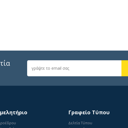
τία
ιμελητήριο
Γραφείο Τύπου
Προέδρου
Δελτία Τύπου