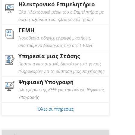
Ηλεκτρονικό Επιμελητήριο
Όλα Ηλεκτρονικά μέσω του e-Επιμελητήριο με
άμεσο, αξιόπιστο και ηλεκτρονικό τρόπο
ΓΕΜΗ
Νομοθεσία, οδηγίες εγγραφής, αιτήσεις,
απαιτούμενα δικαιολογητικά στο Γ.Ε.ΜΗ.
Υπηρεσία μιας Στάσης
Πρότυπα καταστατικά, διακολογητικά, γενικές
πληροφορίες για τη σύσταση μιας επιχείρησης
Ψηφιακή Υπογραφή
Πλατφόρμα της ΚΕΕΕ για την έκδοση Ψηφιακής
Υπογραφής
Όλες οι Υπηρεσίες