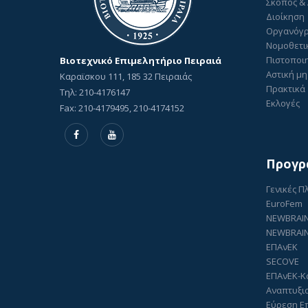
Σκοπός &
Διοίκηση
Οργανόγ
Νομοθετι
Πιστοποιη
Βιοτεχνικό Επιμελητήριο Πειραιά
Αστική μη
Καραϊσκου 111, 185 32 Πειραιάς
Πρακτικά 
Τηλ: 210-4176147
Εκλογές
Fax: 210-4179495, 210-4174152
Προγρ
Γενικές 
EuroFem
NEWBRAI
NEWBRAIN
ΕΠΑνΕΚ
SECOVE
ΕΠΑνΕΚ-Κ
Αναπτυξι
Εύρεση Ε