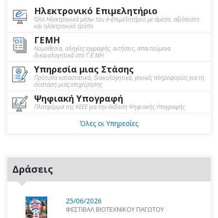
Ηλεκτρονικό Επιμελητήριο
Όλα Ηλεκτρονικά μέσω του e-Επιμελητήριο με άμεσο, αξιόπιστο
και ηλεκτρονικό τρόπο
ΓΕΜΗ
Νομοθεσία, οδηγίες εγγραφής, αιτήσεις, απαιτούμενα
δικαιολογητικά στο Γ.Ε.ΜΗ.
Υπηρεσία μιας Στάσης
Πρότυπα καταστατικά, διακολογητικά, γενικές πληροφορίες για τη
σύσταση μιας επιχείρησης
Ψηφιακή Υπογραφή
Πλατφόρμα της ΚΕΕΕ για την έκδοση Ψηφιακής Υπογραφής
Όλες οι Υπηρεσίες
Δράσεις
25/06/2026
ΦΕΣΤΙΒΑΛ ΒΙΟΤΕΧΝΙΚΟΥ ΠΑΓΩΤΟΥ