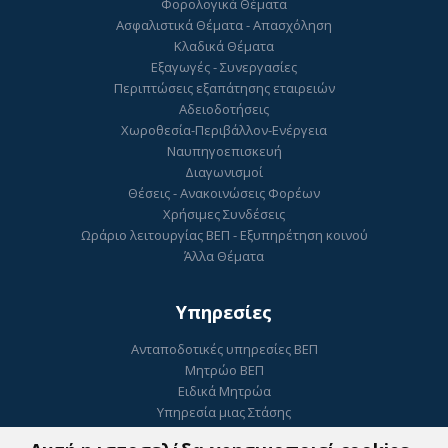
Φορολογικά Θέματα
Ασφαλιστικά Θέματα - Απασχόληση
Κλαδικά Θέματα
Εξαγωγές - Συνεργασίες
Περιπτώσεις εξαπάτησης εταιρειών
Αδειοδοτήσεις
Χωροθεσία-Περιβάλλον-Ενέργεια
Ναυπηγοεπισκευή
Διαγωνισμοί
Θέσεις - Ανακοινώσεις Φορέων
Χρήσιμες Συνδέσεις
Ωράριο λειτουργίας ΒΕΠ - Εξυπηρέτηση κοινού
Άλλα Θέματα
Υπηρεσίες
Ανταποδοτικές υπηρεσίες ΒΕΠ
Μητρώο ΒΕΠ
Ειδικά Μητρώα
Υπηρεσία μιας Στάσης
Ηλεκτρονικό Επιμελητήριο