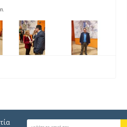
Π.
τία