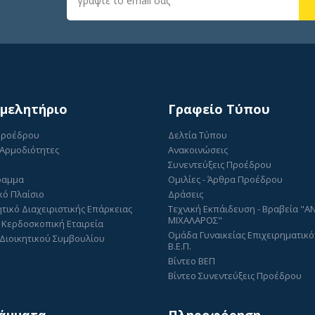
ιμελητήριο
Γραφείο Τύπου
Προέδρου
Δελτία Τύπου
 Αρμοδιότητες
Ανακοινώσεις
Συνεντεύξεις Προέδρου
ραμμα
Ομιλίες - Άρθρα Προέδρου
κό Πλαίσιο
Δράσεις
τικό Διαχειριστικής Επάρκειας
Τεχνική Εκπάιδευση - Βραβεία "
ΜΙΧΑΛΑΡΟΣ"
 Κερδοσκοπική Εταιρεία
Ομάδα Γυναικείας Επιχειρηματικό
Διοικητικού Συμβουλίου
Β.Ε.Π.
Βίντεο ΒΕΠ
Βίντεο Συνεντεύξεις Προέδρου