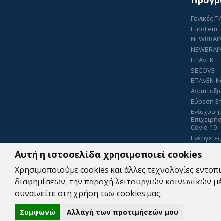
Προγρ
Γενικές 
EuroFem
NEWBRAI
NEWBRAIN
ΕΠΑνΕΚ
SECOVE
ΕΠΑνΕΚ-Κ
Αναπτυξι
Εύρεση Ε
Ενίσχυση
Επιχειρή
Covid-19
Ενέργειες
Πιστοποί
Αυτή η ιστοσελίδα χρησιμοποιεί cookies
Περιφέρει
5070879
Χρησιμοποιούμε cookies και άλλες τεχνολογίες εντοπι
διαφημίσεων, την παροχή λειτουργιών κοινωνικών μέσ
συναινείτε στη χρήση των cookies μας.
Συμφωνώ
Αλλαγή των προτιμήσεών μου
Copyright © 2026. All Rights Reserved By
Β.Ε.Π