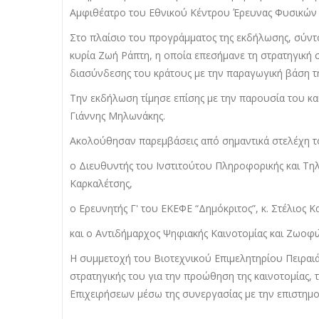
Αμφιθέατρο του Εθνικού Κέντρου Έρευνας Φυσικών 
Στο πλαίσιο του προγράμματος της εκδήλωσης, σύν
κυρία Ζωή Ράπτη, η οποία επεσήμανε τη στρατηγική 
διασύνδεσης του κράτους με την παραγωγική βάση τ
Την εκδήλωση τίμησε επίσης με την παρουσία του κα
Γιάννης Μηλωνάκης.
Ακολούθησαν παρεμβάσεις από σημαντικά στελέχη το
ο Διευθυντής του Ινστιτούτου Πληροφορικής και Τηλ
Καρκαλέτσης,
ο Ερευνητής Γ' του ΕΚΕΦΕ “Δημόκριτος”, κ. Στέλιος Κ
και ο Αντιδήμαρχος Ψηφιακής Καινοτομίας και Ζωοφι
Η συμμετοχή του Βιοτεχνικού Επιμελητηρίου Πειραιά
στρατηγικής του για την προώθηση της καινοτομίας, 
Επιχειρήσεων μέσω της συνεργασίας με την επιστημον