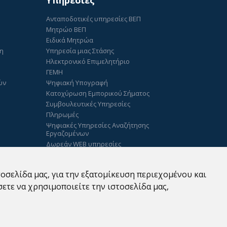
Υπηρεσίες
Ανταποδοτικές υπηρεσίες ΒΕΠ
Μητρώο ΒΕΠ
Ειδικά Μητρώα
ση
Υπηρεσία μιας Στάσης
Ηλεκτρονικό Επιμελητήριο
ΓΕΜΗ
ών
Ψηφιακή Υπογραφή
Κατοχύρωση Εμπορικού Σήματος
Συμβουλευτικές Υπηρεσίες
Πληρωμές
Ψηφιακές Υπηρεσίες Αναζήτησης
Εργαζομένων
Δωρεάν WEB υπηρεσίες
έτηση
οσελίδα μας, για την εξατομίκευση περιεχομένου και
ετε να χρησιμοποιείτε την ιστοσελίδα μας,
icy
Επικοινωνία