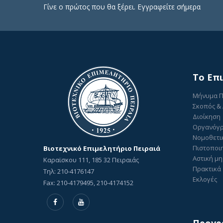
Γίνε ο πρώτος που θα ξέρει. Εγγραφείτε σήμερα
To Επ
Μήνυμα 
Σκοπός &
Διοίκηση
Οργανόγ
Νομοθετι
Πιστοποιη
Βιοτεχνικό Επιμελητήριο Πειραιά
Αστική μη
Καραϊσκου 111, 185 32 Πειραιάς
Πρακτικά 
Τηλ: 210-4176147
Εκλογές
Fax: 210-4179495, 210-4174152