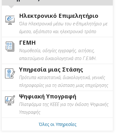
Ηλεκτρονικό Επιμελητήριο
Όλα Ηλεκτρονικά μέσω του e-Επιμελητήριο με
άμεσο, αξιόπιστο και ηλεκτρονικό τρόπο
ΓΕΜΗ
Νομοθεσία, οδηγίες εγγραφής, αιτήσεις,
απαιτούμενα δικαιολογητικά στο Γ.Ε.ΜΗ.
Υπηρεσία μιας Στάσης
Πρότυπα καταστατικά, διακολογητικά, γενικές
πληροφορίες για τη σύσταση μιας επιχείρησης
Ψηφιακή Υπογραφή
Πλατφόρμα της ΚΕΕΕ για την έκδοση Ψηφιακής
Υπογραφής
Όλες οι Υπηρεσίες