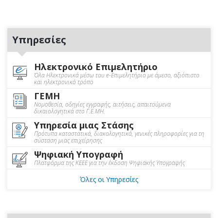
Υπηρεσίες
Ηλεκτρονικό Επιμελητήριο
Όλα Ηλεκτρονικά μέσω του e-Επιμελητήριο με άμεσο, αξιόπιστο
και ηλεκτρονικό τρόπο
ΓΕΜΗ
Νομοθεσία, οδηγίες εγγραφής, αιτήσεις, απαιτούμενα
δικαιολογητικά στο Γ.Ε.ΜΗ.
Υπηρεσία μιας Στάσης
Πρότυπα καταστατικά, διακολογητικά, γενικές πληροφορίες για τη
σύσταση μιας επιχείρησης
Ψηφιακή Υπογραφή
Πλατφόρμα της ΚΕΕΕ για την έκδοση Ψηφιακής Υπογραφής
Όλες οι Υπηρεσίες