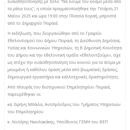
ευαισθητοποίησης με τίτλο "Να δούμε τον κόσμο μέσα από
τα μάτια τους", η οποία πραγματοποιήθηκε την Τετάρτη 21
Μαΐου 2025 και ώρα 19:00 στην Πλατεία Κοραή, μπροστά
από το Δημαρχείο Πειραιά.
Η εκδήλωση, που διοργανώθηκε από το Γραφείο
Εθελοντισμού του Δήμου Πειραιά, τη Διεύθυνση Δημόσιας
Υγείας και Κοινωνικών Υπηρεσιών, τη Β΄ Δημοτική Κοινότητα
του Δήμου και την εθελοντική ομάδα «Εθελοντζούμε», είχε
ως στόχο την ευαισθητοποίηση του κοινού για τα άτομα με
μειωμένη ή καθόλου όραση μέσα από βιωματικές δράσεις,
δημιουργικά εργαστήρια και καλλιτεχνικές δραστηριότητες.
Από πλευράς του Βιοτεχνικού Επιμελητηρίου Πειραιά,
παρευρέθηκαν οι:
κα. Ειρήνη Μπάιλα, Αντιπρόεδρος του Τμήματος Υπηρεσιών
του Επιμελητηρίου
κ. Λευτέρης Νικολακάκης, Υπεύθυνος ΓΕΜΗ του ΒΕΠ