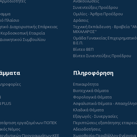
 Αρμοδιότητες
Ανακοινώσεις
Συνεντεύξεις Προέδρου
ραμμα
Ομιλίες - Άρθρα Προέδρου
κό Πλαίσιο
Δράσεις
τικό Διαχειριστικής Επάρκειας
Τεχνική Εκπάιδευση - Βραβεία "
ΜΙΧΑΛΑΡΟΣ"
 Κερδοσκοπική Εταιρεία
Ομάδα Γυναικείας Επιχειρηματικό
Διοικητικού Συμβουλίου
Β.Ε.Π.
Βίντεο ΒΕΠ
Βίντεο Συνεντεύξεις Προέδρου
άμματα
Πληροφόρηση
Πληροφορίες
Επικαιρότητα
Βιοτεχνικά Θέματα
N
Φορολογικά Θέματα
 PLUS
Ασφαλιστικά Θέματα - Απασχόλη
Κλαδικά Θέματα
Εξαγωγές - Συνεργασίες
ατάρτιση εργαζομένων ΠΟΠΕΚ
Περιπτώσεις εξαπάτησης εταιρει
ακός Νόμος
Αδειοδοτήσεις
πενδυτικών Προγραμμάτων-ΚΕΕ
Χωροθεσία-Περιβάλλον-Ενέργεια