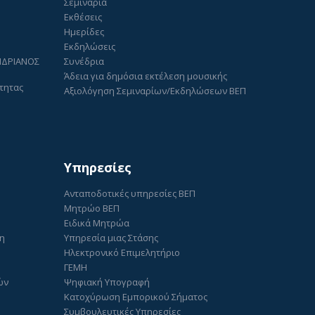
Σεμινάρια
Εκθέσεις
Ημερίδες
Εκδηλώσεις
ΑΝΔΡΙΑΝΟΣ
Συνέδρια
Άδεια για δημόσια εκτέλεση μουσικής
τητας
Αξιολόγηση Σεμιναρίων/Εκδηλώσεων ΒΕΠ
Υπηρεσίες
Ανταποδοτικές υπηρεσίες ΒΕΠ
Μητρώο ΒΕΠ
Ειδικά Μητρώα
ση
Υπηρεσία μιας Στάσης
Ηλεκτρονικό Επιμελητήριο
ΓΕΜΗ
ών
Ψηφιακή Υπογραφή
Κατοχύρωση Εμπορικού Σήματος
Συμβουλευτικές Υπηρεσίες