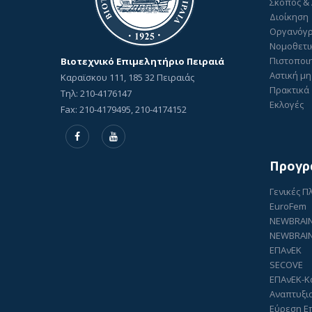
Σκοπός &
Διοίκηση
Οργανόγ
Νομοθετι
Πιστοποιη
Βιοτεχνικό Επιμελητήριο Πειραιά
Αστική μη
Καραϊσκου 111, 185 32 Πειραιάς
Πρακτικά 
Τηλ: 210-4176147
Εκλογές
Fax: 210-4179495, 210-4174152
Προγρ
Γενικές 
EuroFem
NEWBRAI
NEWBRAIN
ΕΠΑνΕΚ
SECOVE
ΕΠΑνΕΚ-Κ
Αναπτυξι
Εύρεση Ε