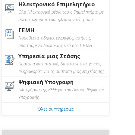
Ηλεκτρονικό Επιμελητήριο
Όλα Ηλεκτρονικά μέσω του e-Επιμελητήριο με
άμεσο, αξιόπιστο και ηλεκτρονικό τρόπο
ΓΕΜΗ
Νομοθεσία, οδηγίες εγγραφής, αιτήσεις,
απαιτούμενα δικαιολογητικά στο Γ.Ε.ΜΗ.
Υπηρεσία μιας Στάσης
Πρότυπα καταστατικά, διακολογητικά, γενικές
πληροφορίες για τη σύσταση μιας επιχείρησης
Ψηφιακή Υπογραφή
Πλατφόρμα της ΚΕΕΕ για την έκδοση Ψηφιακής
Υπογραφής
Όλες οι Υπηρεσίες