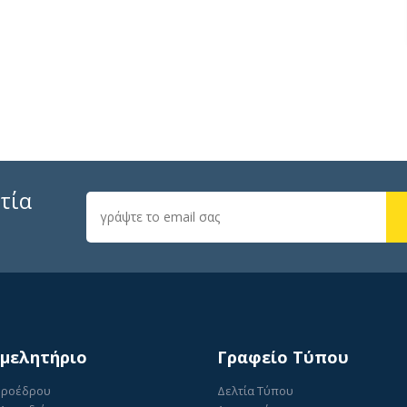
τία
ιμελητήριο
Γραφείο Τύπου
Προέδρου
Δελτία Τύπου