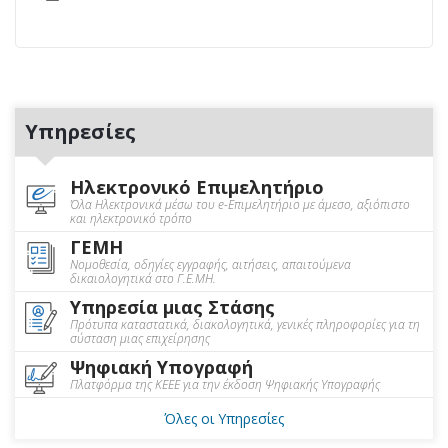
Υπηρεσίες
Ηλεκτρονικό Επιμελητήριο
Όλα Ηλεκτρονικά μέσω του e-Επιμελητήριο με άμεσο, αξιόπιστο
και ηλεκτρονικό τρόπο
ΓΕΜΗ
Νομοθεσία, οδηγίες εγγραφής, αιτήσεις, απαιτούμενα
δικαιολογητικά στο Γ.Ε.ΜΗ.
Υπηρεσία μιας Στάσης
Πρότυπα καταστατικά, διακολογητικά, γενικές πληροφορίες για τη
σύσταση μιας επιχείρησης
Ψηφιακή Υπογραφή
Πλατφόρμα της ΚΕΕΕ για την έκδοση Ψηφιακής Υπογραφής
Όλες οι Υπηρεσίες