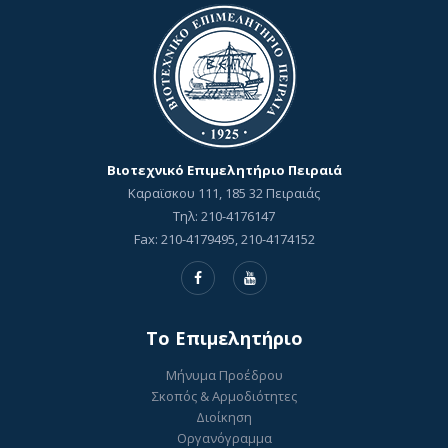
Βιοτεχνικό Επιμελητήριο Πειραιά
Καραϊσκου 111, 185 32 Πειραιάς
Τηλ: 210-4176147
Fax: 210-4179495, 210-4174152
To Επιμελητήριο
Μήνυμα Προέδρου
Σκοπός & Αρμοδιότητες
Διοίκηση
Οργανόγραμμα