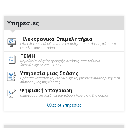
Υπηρεσίες
Ηλεκτρονικό Επιμελητήριο
Όλα Ηλεκτρονικά μέσω του e-Επιμελητήριο με άμεσο, αξιόπιστο
και ηλεκτρονικό τρόπο
ΓΕΜΗ
Νομοθεσία, οδηγίες εγγραφής, αιτήσεις, απαιτούμενα
δικαιολογητικά στο Γ.Ε.ΜΗ.
Υπηρεσία μιας Στάσης
Πρότυπα καταστατικά, διακολογητικά, γενικές πληροφορίες για τη
σύσταση μιας επιχείρησης
Ψηφιακή Υπογραφή
Πλατφόρμα της ΚΕΕΕ για την έκδοση Ψηφιακής Υπογραφής
Όλες οι Υπηρεσίες