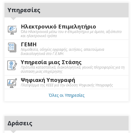
Υπηρεσίες
Ηλεκτρονικό Επιμελητήριο
Όλα Ηλεκτρονικά μέσω του e-Επιμελητήριο με άμεσο, αξιόπιστο
και ηλεκτρονικό τρόπο
ΓΕΜΗ
Νομοθεσία, οδηγίες εγγραφής, αιτήσεις, απαιτούμενα
δικαιολογητικά στο Γ.Ε.ΜΗ.
Υπηρεσία μιας Στάσης
Πρότυπα καταστατικά, διακολογητικά, γενικές πληροφορίες για τη
σύσταση μιας επιχείρησης
Ψηφιακή Υπογραφή
Πλατφόρμα της ΚΕΕΕ για την έκδοση Ψηφιακής Υπογραφής
Όλες οι Υπηρεσίες
Δράσεις