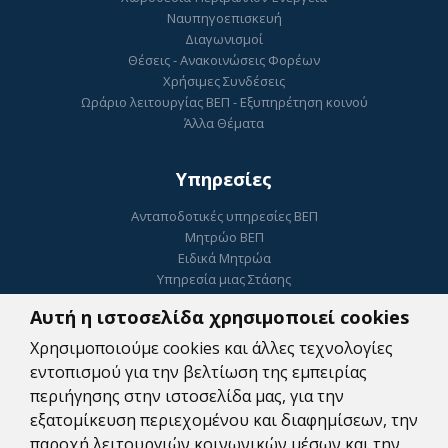
Ναυπηγοεπισκευή
Διαγωνισμοί
Θέσεις - Ανακοινώσεις Φορέων
Χρήσιμες Συνδέσεις
Ωράριο λειτουργίας ΒΕΠ - Εξυπηρέτηση κοινού
Άλλα Θέματα
Υπηρεσίες
Ανταποδοτικές υπηρεσίες ΒΕΠ
Μητρώο ΒΕΠ
Ειδικά Μητρώα
Υπηρεσία μιας Στάσης
Ηλεκτρονικό Επιμελητήριο
Αυτή η ιστοσελίδα χρησιμοποιεί cookies
ΓΕΜΗ
Ψηφιακή Υπογραφή
Χρησιμοποιούμε cookies και άλλες τεχνολογίες
Κατοχύρωση Εμπορικού Σήματος
εντοπισμού για την βελτίωση της εμπειρίας
Συμβουλευτικές Υπηρεσίες
περιήγησης στην ιστοσελίδα μας, για την
Πληρωμές
εξατομίκευση περιεχομένου και διαφημίσεων, την
Ψηφιακές Υπηρεσίες Αναζήτησης Εργαζομένων
παροχή λειτουργιών κοινωνικών μέσων και την
Δωρεάν WEB υπηρεσίες