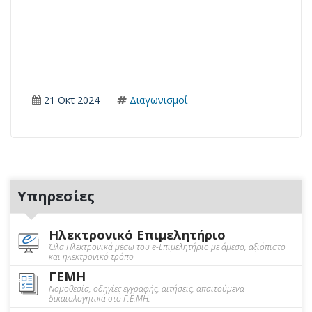
21 Οκτ 2024
Διαγωνισμοί
Υπηρεσίες
Ηλεκτρονικό Επιμελητήριο
Όλα Ηλεκτρονικά μέσω του e-Επιμελητήριο με άμεσο, αξιόπιστο
και ηλεκτρονικό τρόπο
ΓΕΜΗ
Νομοθεσία, οδηγίες εγγραφής, αιτήσεις, απαιτούμενα
δικαιολογητικά στο Γ.Ε.ΜΗ.