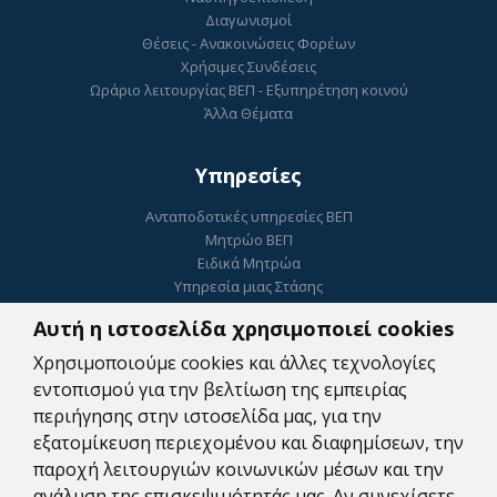
Διαγωνισμοί
Θέσεις - Ανακοινώσεις Φορέων
Χρήσιμες Συνδέσεις
Ωράριο λειτουργίας ΒΕΠ - Εξυπηρέτηση κοινού
Άλλα Θέματα
Υπηρεσίες
Ανταποδοτικές υπηρεσίες ΒΕΠ
Μητρώο ΒΕΠ
Ειδικά Μητρώα
Υπηρεσία μιας Στάσης
Ηλεκτρονικό Επιμελητήριο
Αυτή η ιστοσελίδα χρησιμοποιεί cookies
ΓΕΜΗ
Ψηφιακή Υπογραφή
Χρησιμοποιούμε cookies και άλλες τεχνολογίες
Κατοχύρωση Εμπορικού Σήματος
εντοπισμού για την βελτίωση της εμπειρίας
Συμβουλευτικές Υπηρεσίες
περιήγησης στην ιστοσελίδα μας, για την
Πληρωμές
εξατομίκευση περιεχομένου και διαφημίσεων, την
Ψηφιακές Υπηρεσίες Αναζήτησης Εργαζομένων
παροχή λειτουργιών κοινωνικών μέσων και την
Δωρεάν WEB υπηρεσίες
ανάλυση της επισκεψιμότητάς μας. Αν συνεχίσετε