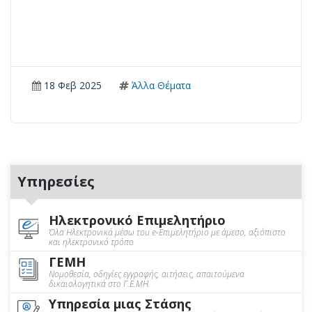
18 Φεβ 2025
Άλλα Θέματα
Υπηρεσίες
Ηλεκτρονικό Επιμελητήριο
Όλα Ηλεκτρονικά μέσω του e-Επιμελητήριο με άμεσο, αξιόπιστο
και ηλεκτρονικό τρόπο
ΓΕΜΗ
Νομοθεσία, οδηγίες εγγραφής, αιτήσεις, απαιτούμενα
δικαιολογητικά στο Γ.Ε.ΜΗ.
Υπηρεσία μιας Στάσης