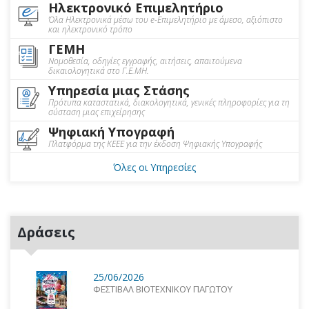
Ηλεκτρονικό Επιμελητήριο
Όλα Ηλεκτρονικά μέσω του e-Επιμελητήριο με άμεσο, αξιόπιστο
και ηλεκτρονικό τρόπο
ΓΕΜΗ
Νομοθεσία, οδηγίες εγγραφής, αιτήσεις, απαιτούμενα
δικαιολογητικά στο Γ.Ε.ΜΗ.
Υπηρεσία μιας Στάσης
Πρότυπα καταστατικά, διακολογητικά, γενικές πληροφορίες για τη
σύσταση μιας επιχείρησης
Ψηφιακή Υπογραφή
Πλατφόρμα της ΚΕΕΕ για την έκδοση Ψηφιακής Υπογραφής
Όλες οι Υπηρεσίες
Δράσεις
25/06/2026
ΦΕΣΤΙΒΑΛ ΒΙΟΤΕΧΝΙΚΟΥ ΠΑΓΩΤΟΥ