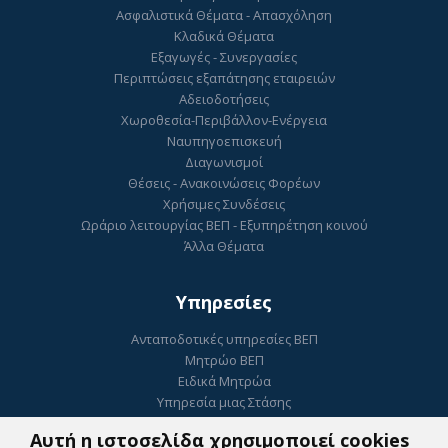
Ασφαλιστικά Θέματα - Απασχόληση
Κλαδικά Θέματα
Εξαγωγές - Συνεργασίες
Περιπτώσεις εξαπάτησης εταιρειών
Αδειοδοτήσεις
Χωροθεσία-Περιβάλλον-Ενέργεια
Ναυπηγοεπισκευή
Διαγωνισμοί
Θέσεις - Ανακοινώσεις Φορέων
Χρήσιμες Συνδέσεις
Ωράριο λειτουργίας ΒΕΠ - Εξυπηρέτηση κοινού
Άλλα Θέματα
Υπηρεσίες
Ανταποδοτικές υπηρεσίες ΒΕΠ
Μητρώο ΒΕΠ
Ειδικά Μητρώα
Υπηρεσία μιας Στάσης
Ηλεκτρονικό Επιμελητήριο
Αυτή η ιστοσελίδα χρησιμοποιεί cookies
ΓΕΜΗ