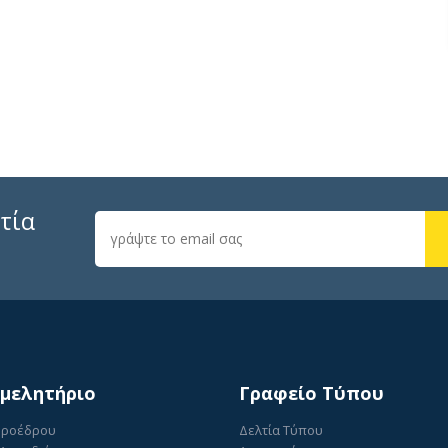
τία
ιμελητήριο
Γραφείο Τύπου
Προέδρου
Δελτία Τύπου