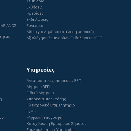
Σεμινάρια
Εκθέσεις
Ημερίδες
Εκδηλώσεις
ΑΝΔΡΙΑΝΟΣ
Συνέδρια
Άδεια για δημόσια εκτέλεση μουσικής
τητας
Αξιολόγηση Σεμιναρίων/Εκδηλώσεων ΒΕΠ
Υπηρεσίες
Ανταποδοτικές υπηρεσίες ΒΕΠ
Μητρώο ΒΕΠ
Ειδικά Μητρώα
ση
Υπηρεσία μιας Στάσης
Ηλεκτρονικό Επιμελητήριο
ΓΕΜΗ
ών
Ψηφιακή Υπογραφή
Κατοχύρωση Εμπορικού Σήματος
Συμβουλευτικές Υπηρεσίες