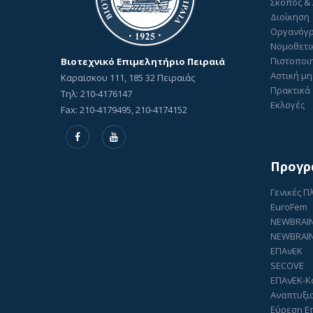
Σκοπός &
Διοίκηση
Οργανόγ
Νομοθετι
Πιστοποιη
Βιοτεχνικό Επιμελητήριο Πειραιά
Αστική μη
Καραϊσκου 111, 185 32 Πειραιάς
Πρακτικά 
Τηλ: 210-4176147
Εκλογές
Fax: 210-4179495, 210-4174152
Προγρ
Γενικές 
EuroFem
NEWBRAI
NEWBRAIN
ΕΠΑνΕΚ
SECOVE
ΕΠΑνΕΚ-Κ
Αναπτυξι
Εύρεση Ε