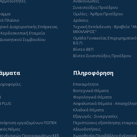
 Αρμοδιότητες
Ανακοινώσεις
Συνεντεύξεις Προέδρου
ραμμα
Ομιλίες - Άρθρα Προέδρου
κό Πλαίσιο
Δράσεις
τικό Διαχειριστικής Επάρκειας
Τεχνική Εκπάιδευση - Βραβεία "
ΜΙΧΑΛΑΡΟΣ"
 Κερδοσκοπική Εταιρεία
Ομάδα Γυναικείας Επιχειρηματικό
Διοικητικού Συμβουλίου
Β.Ε.Π.
Βίντεο ΒΕΠ
Βίντεο Συνεντεύξεις Προέδρου
άμματα
Πληροφόρηση
Πληροφορίες
Επικαιρότητα
Βιοτεχνικά Θέματα
N
Φορολογικά Θέματα
 PLUS
Ασφαλιστικά Θέματα - Απασχόλη
Κλαδικά Θέματα
Εξαγωγές - Συνεργασίες
ατάρτιση εργαζομένων ΠΟΠΕΚ
Περιπτώσεις εξαπάτησης εταιρει
ακός Νόμος
Αδειοδοτήσεις
πενδυτικών Προγραμμάτων-ΚΕΕ
Χωροθεσία-Περιβάλλον-Ενέργεια