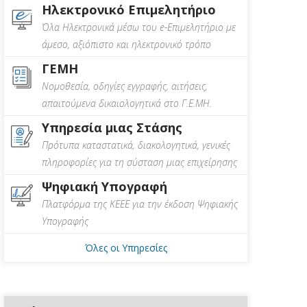
Ηλεκτρονικό Επιμελητήριο
Όλα Ηλεκτρονικά μέσω του e-Επιμελητήριο με
άμεσο, αξιόπιστο και ηλεκτρονικό τρόπο
ΓΕΜΗ
Νομοθεσία, οδηγίες εγγραφής, αιτήσεις,
απαιτούμενα δικαιολογητικά στο Γ.Ε.ΜΗ.
Υπηρεσία μιας Στάσης
Πρότυπα καταστατικά, διακολογητικά, γενικές
πληροφορίες για τη σύσταση μιας επιχείρησης
Ψηφιακή Υπογραφή
Πλατφόρμα της ΚΕΕΕ για την έκδοση Ψηφιακής
Υπογραφής
Όλες οι Υπηρεσίες