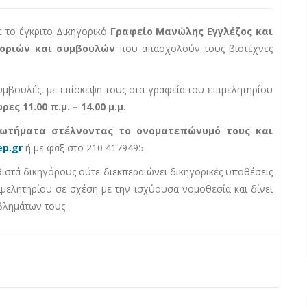
ε το έγκριτο Δικηγορικό
Γραφείο Μανώλης Εγγλέζος και
φοριών και συμβουλών
που απασχολούν τους βιοτέχνες
υμβουλές, με επίσκεψη τους στα γραφεία του επιμελητηρίου
ες 11.00 π.μ. – 14.00 μ.μ.
ωτήματα στέλνοντας το ονοματεπώνυμό τους και
p.gr
ή με φαξ στο 210 4179495.
στά δικηγόρους ούτε διεκπεραιώνει δικηγορικές υποθέσεις
ιμελητηρίου σε σχέση με την ισχύουσα νομοθεσία και δίνει
βλημάτων τους.