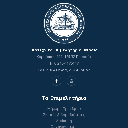
Βιοτεχνικό Επιμελητήριο Πειραιά
Καραϊσκου 111, 185 32 Πειραιάς
Τηλ: 210-4176147
Fax: 210-4179495, 210-4174152
To Επιμελητήριο
Μήνυμα Προέδρου
Σκοπός & Αρμοδιότητες
Διοίκηση
Οργανόγραμμα