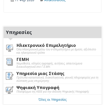
Υπηρεσίες
Ηλεκτρονικό Επιμελητήριο
Όλα Ηλεκτρονικά μέσω του e-Επιμελητήριο με άμεσο, αξιόπιστο
και ηλεκτρονικό τρόπο
ΓΕΜΗ
Νομοθεσία, οδηγίες εγγραφής, αιτήσεις, απαιτούμενα
δικαιολογητικά στο Γ.Ε.ΜΗ.
Υπηρεσία μιας Στάσης
Πρότυπα καταστατικά, διακολογητικά, γενικές πληροφορίες για τη
σύσταση μιας επιχείρησης
Ψηφιακή Υπογραφή
Πλατφόρμα της ΚΕΕΕ για την έκδοση Ψηφιακής Υπογραφής
Όλες οι Υπηρεσίες