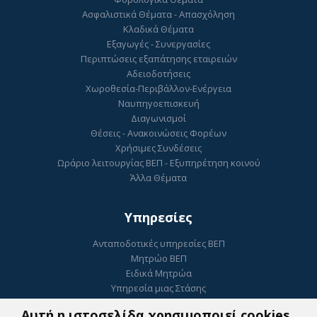
Ασφαλιστικά Θέματα - Απασχόληση
Κλαδικά Θέματα
Εξαγωγές - Συνεργασίες
Περιπτώσεις εξαπάτησης εταιρειών
Αδειοδοτήσεις
Χωροθεσία-Περιβάλλον-Ενέργεια
Ναυπηγοεπισκευή
Διαγωνισμοί
Θέσεις - Ανακοινώσεις Φορέων
Χρήσιμες Συνδέσεις
Ωράριο λειτουργίας ΒΕΠ - Εξυπηρέτηση κοινού
Άλλα Θέματα
Υπηρεσίες
Ανταποδοτικές υπηρεσίες ΒΕΠ
Μητρώο ΒΕΠ
Ειδικά Μητρώα
Υπηρεσία μιας Στάσης
Ηλεκτρονικό Επιμελητήριο
Αυτή η ιστοσελίδα χρησιμοποιεί cookies