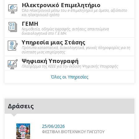
Ηλεκτρονικό Επιμελητήριο
Όλα Ηλεκτρονικά μέσω του e-Επιμελητήριο με άμεσο, αξιόπιστο
και ηλεκτρονικό τρόπο
ΓΕΜΗ
Νομοθεσία, οδηγίες εγγραφής, αιτήσεις, απαιτούμενα
δικαιολογητικά στο Γ.Ε.ΜΗ.
Υπηρεσία μιας Στάσης
Πρότυπα καταστατικά, διακολογητικά, γενικές πληροφορίες για τη
σύσταση μιας επιχείρησης
Ψηφιακή Υπογραφή
Πλατφόρμα της ΚΕΕΕ για την έκδοση Ψηφιακής Υπογραφής
Όλες οι Υπηρεσίες
Δράσεις
25/06/2026
ΦΕΣΤΙΒΑΛ ΒΙΟΤΕΧΝΙΚΟΥ ΠΑΓΩΤΟΥ