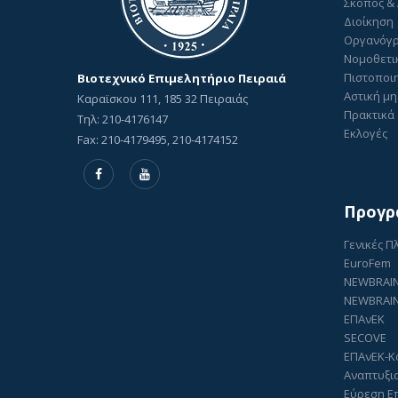
Σκοπός &
Διοίκηση
Οργανόγ
Νομοθετι
Πιστοποιη
Βιοτεχνικό Επιμελητήριο Πειραιά
Αστική μη
Καραϊσκου 111, 185 32 Πειραιάς
Πρακτικά 
Τηλ: 210-4176147
Εκλογές
Fax: 210-4179495, 210-4174152
Προγρ
Γενικές 
EuroFem
NEWBRAI
NEWBRAIN
ΕΠΑνΕΚ
SECOVE
ΕΠΑνΕΚ-Κ
Αναπτυξι
Εύρεση Ε