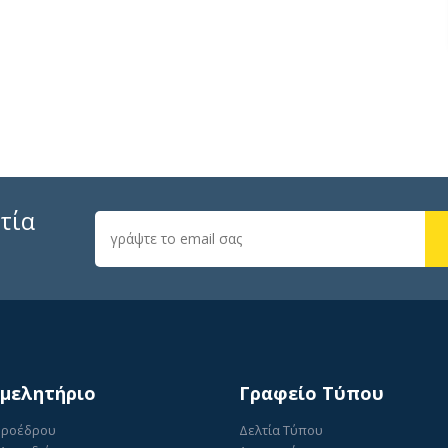
τία
ιμελητήριο
Γραφείο Τύπου
Προέδρου
Δελτία Τύπου