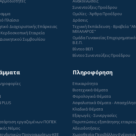
 Αρμοδιότητες
Ανακοινώσεις
Συνεντεύξεις Προέδρου
ραμμα
Ομιλίες - Άρθρα Προέδρου
κό Πλαίσιο
Δράσεις
τικό Διαχειριστικής Επάρκειας
Τεχνική Εκπάιδευση - Βραβεία "
ΜΙΧΑΛΑΡΟΣ"
 Κερδοσκοπική Εταιρεία
Ομάδα Γυναικείας Επιχειρηματικό
Διοικητικού Συμβουλίου
Β.Ε.Π.
Βίντεο ΒΕΠ
Βίντεο Συνεντεύξεις Προέδρου
άμματα
Πληροφόρηση
Πληροφορίες
Επικαιρότητα
Βιοτεχνικά Θέματα
N
Φορολογικά Θέματα
 PLUS
Ασφαλιστικά Θέματα - Απασχόλη
Κλαδικά Θέματα
Εξαγωγές - Συνεργασίες
ατάρτιση εργαζομένων ΠΟΠΕΚ
Περιπτώσεις εξαπάτησης εταιρει
ακός Νόμος
Αδειοδοτήσεις
πενδυτικών Προγραμμάτων-ΚΕΕ
Χωροθεσία-Περιβάλλον-Ενέργεια