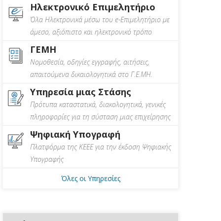
Ηλεκτρονικό Επιμελητήριο
Όλα Ηλεκτρονικά μέσω του e-Επιμελητήριο με
άμεσο, αξιόπιστο και ηλεκτρονικό τρόπο
ΓΕΜΗ
Νομοθεσία, οδηγίες εγγραφής, αιτήσεις,
απαιτούμενα δικαιολογητικά στο Γ.Ε.ΜΗ.
Υπηρεσία μιας Στάσης
Πρότυπα καταστατικά, διακολογητικά, γενικές
πληροφορίες για τη σύσταση μιας επιχείρησης
Ψηφιακή Υπογραφή
Πλατφόρμα της ΚΕΕΕ για την έκδοση Ψηφιακής
Υπογραφής
Όλες οι Υπηρεσίες