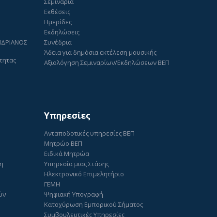
Σεμινάρια
Εκθέσεις
Ημερίδες
Εκδηλώσεις
ΑΝΔΡΙΑΝΟΣ
Συνέδρια
Άδεια για δημόσια εκτέλεση μουσικής
τητας
Αξιολόγηση Σεμιναρίων/Εκδηλώσεων ΒΕΠ
Υπηρεσίες
Ανταποδοτικές υπηρεσίες ΒΕΠ
Μητρώο ΒΕΠ
Ειδικά Μητρώα
ση
Υπηρεσία μιας Στάσης
Ηλεκτρονικό Επιμελητήριο
ΓΕΜΗ
ών
Ψηφιακή Υπογραφή
Κατοχύρωση Εμπορικού Σήματος
Συμβουλευτικές Υπηρεσίες