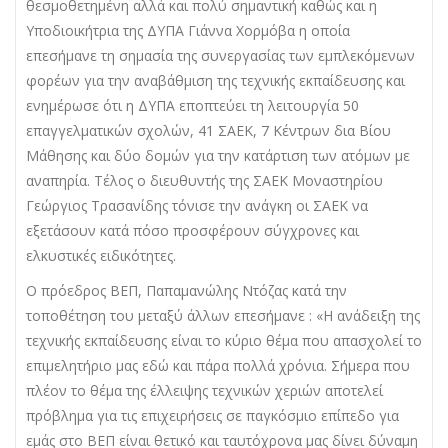
θεσμοθετημένη αλλά και πολύ σημαντική καθώς και η
Υποδιοικήτρια της ΔΥΠΑ Γιάννα Χορμόβα η οποία
επεσήμανε τη σημασία της συνεργασίας των εμπλεκόμενων
φορέων για την αναβάθμιση της τεχνικής εκπαίδευσης και
ενημέρωσε ότι η ΔΥΠΑ εποπτεύει τη λειτουργία 50
επαγγελματικών σχολών, 41 ΣΑΕΚ, 7 Κέντρων δια Βίου
Μάθησης και δύο δομών για την κατάρτιση των ατόμων με
αναπηρία. Τέλος ο διευθυντής της ΣΑΕΚ Μοναστηρίου
Γεώργιος Τρασανίδης τόνισε την ανάγκη οι ΣΑΕΚ να
εξετάσουν κατά πόσο προσφέρουν σύγχρονες και
ελκυστικές ειδικότητες.
Ο πρόεδρος ΒΕΠ, Παπαμανώλης Ντόζας κατά την
τοποθέτηση του μεταξύ άλλων επεσήμανε : «Η ανάδειξη της
τεχνικής εκπαίδευσης είναι το κύριο θέμα που απασχολεί το
επιμελητήριο μας εδώ και πάρα πολλά χρόνια. Σήμερα που
πλέον το θέμα της έλλειψης τεχνικών χεριών αποτελεί
πρόβλημα για τις επιχειρήσεις σε παγκόσμιο επίπεδο για
εμάς στο ΒΕΠ είναι θετικό και ταυτόχρονα μας δίνει δύναμη