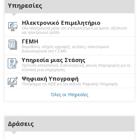
Υπηρεσίες
Ηλεκτρονικό Επιμελητήριο
Όλα Ηλεκτρονικά μέσω του e-Επιμελητήριο με άμεσο, αξιόπιστο
και ηλεκτρονικό τρόπο
ΓΕΜΗ
Νομοθεσία, οδηγίες εγγραφής, αιτήσεις, απαιτούμενα
δικαιολογητικά στο Γ.Ε.ΜΗ.
Υπηρεσία μιας Στάσης
Πρότυπα καταστατικά, διακολογητικά, γενικές πληροφορίες για τη
σύσταση μιας επιχείρησης
Ψηφιακή Υπογραφή
Πλατφόρμα της ΚΕΕΕ για την έκδοση Ψηφιακής Υπογραφής
Όλες οι Υπηρεσίες
Δράσεις