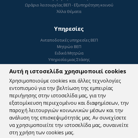
Ωράριο λειτουργίας ΒΕΠ - Εξυπηρέτηση κοινού
Άλλα Θέματα
Υπηρεσίες
Ανταποδοτικές υπηρεσίες ΒΕΠ
Μητρώο ΒΕΠ
Ειδικά Μητρώα
Υπηρεσία μιας Στάσης
Ηλεκτρονικό Επιμελητήριο
Αυτή η ιστοσελίδα χρησιμοποιεί cookies
ΓΕΜΗ
Ψηφιακή Υπογραφή
Χρησιμοποιούμε cookies και άλλες τεχνολογίες
Κατοχύρωση Εμπορικού Σήματος
εντοπισμού για την βελτίωση της εμπειρίας
Συμβουλευτικές Υπηρεσίες
περιήγησης στην ιστοσελίδα μας, για την
Πληρωμές
εξατομίκευση περιεχομένου και διαφημίσεων, την
Ψηφιακές Υπηρεσίες Αναζήτησης Εργαζομένων
παροχή λειτουργιών κοινωνικών μέσων και την
Δωρεάν WEB υπηρεσίες
ανάλυση της επισκεψιμότητάς μας. Αν συνεχίσετε
να χρησιμοποιείτε την ιστοσελίδα μας, συναινείτε
στη χρήση των cookies μας.
Copyright © 2026. All Rights Reserved By
Β.Ε.Π