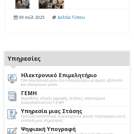
09 Ιούλ 2025
Δελτία Τύπου
Υπηρεσίες
Ηλεκτρονικό Επιμελητήριο
Όλα Ηλεκτρονικά μέσω του e-Επιμελητήριο με άμεσο, αξιόπιστο
και ηλεκτρονικό τρόπο
ΓΕΜΗ
Νομοθεσία, οδηγίες εγγραφής, αιτήσεις, απαιτούμενα
δικαιολογητικά στο Γ.Ε.ΜΗ.
Υπηρεσία μιας Στάσης
Πρότυπα καταστατικά, διακολογητικά, γενικές πληροφορίες για τη
σύσταση μιας επιχείρησης
Ψηφιακή Υπογραφή