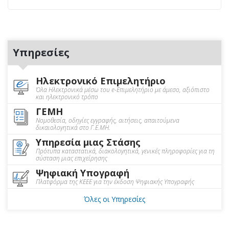
Υπηρεσίες
Ηλεκτρονικό Επιμελητήριο
Όλα Ηλεκτρονικά μέσω του e-Επιμελητήριο με άμεσο, αξιόπιστο
και ηλεκτρονικό τρόπο
ΓΕΜΗ
Νομοθεσία, οδηγίες εγγραφής, αιτήσεις, απαιτούμενα
δικαιολογητικά στο Γ.Ε.ΜΗ.
Υπηρεσία μιας Στάσης
Πρότυπα καταστατικά, διακολογητικά, γενικές πληροφορίες για τη
σύσταση μιας επιχείρησης
Ψηφιακή Υπογραφή
Πλατφόρμα της ΚΕΕΕ για την έκδοση Ψηφιακής Υπογραφής
Όλες οι Υπηρεσίες