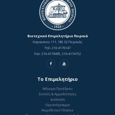
Βιοτεχνικό Επιμελητήριο Πειραιά
Καραϊσκου 111, 185 32 Πειραιάς
Τηλ: 210-4176147
Fax: 210-4179495, 210-4174152
To Επιμελητήριο
Μήνυμα Προέδρου
Σκοπός & Αρμοδιότητες
Διοίκηση
Οργανόγραμμα
Νομοθετικό Πλαίσιο