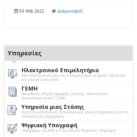
03 Μάι 2022
Διαγωνισμοί
Υπηρεσίες
Ηλεκτρονικό Επιμελητήριο
Όλα Ηλεκτρονικά μέσω του e-Επιμελητήριο με άμεσο, αξιόπιστο
και ηλεκτρονικό τρόπο
ΓΕΜΗ
Νομοθεσία, οδηγίες εγγραφής, αιτήσεις, απαιτούμενα
δικαιολογητικά στο Γ.Ε.ΜΗ.
Υπηρεσία μιας Στάσης
Πρότυπα καταστατικά, διακολογητικά, γενικές πληροφορίες για τη
σύσταση μιας επιχείρησης
Ψηφιακή Υπογραφή
Πλατφόρμα της ΚΕΕΕ για την έκδοση Ψηφιακής Υπογραφής