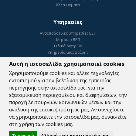
Άλλα Θέματα
Υπηρεσίες
Ανταποδοτικές υπηρεσίες ΒΕΠ
Μητρώο ΒΕΠ
Ειδικά Μητρώα
Υπηρεσία μιας Στάσης
Ηλεκτρονικό Επιμελητήριο
Αυτή η ιστοσελίδα χρησιμοποιεί cookies
ΓΕΜΗ
Ψηφιακή Υπογραφή
Χρησιμοποιούμε cookies και άλλες τεχνολογίες
Κατοχύρωση Εμπορικού Σήματος
εντοπισμού για την βελτίωση της εμπειρίας
Συμβουλευτικές Υπηρεσίες
περιήγησης στην ιστοσελίδα μας, για την
Πληρωμές
εξατομίκευση περιεχομένου και διαφημίσεων, την
Ψηφιακές Υπηρεσίες Αναζήτησης Εργαζομένων
παροχή λειτουργιών κοινωνικών μέσων και την
Δωρεάν WEB υπηρεσίες
ανάλυση της επισκεψιμότητάς μας. Αν συνεχίσετε
να χρησιμοποιείτε την ιστοσελίδα μας, συναινείτε
στη χρήση των cookies μας.
Copyright © 2026. All Rights Reserved By
Β.Ε.Π
Συμφωνώ
Αλλαγή των προτιμήσεών μου