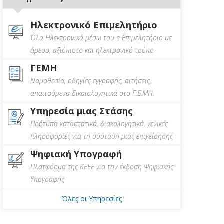
Ηλεκτρονικό Επιμελητήριο
Όλα Ηλεκτρονικά μέσω του e-Επιμελητήριο με
άμεσο, αξιόπιστο και ηλεκτρονικό τρόπο
ΓΕΜΗ
Νομοθεσία, οδηγίες εγγραφής, αιτήσεις,
απαιτούμενα δικαιολογητικά στο Γ.Ε.ΜΗ.
Υπηρεσία μιας Στάσης
Πρότυπα καταστατικά, διακολογητικά, γενικές
πληροφορίες για τη σύσταση μιας επιχείρησης
Ψηφιακή Υπογραφή
Πλατφόρμα της ΚΕΕΕ για την έκδοση Ψηφιακής
Υπογραφής
Όλες οι Υπηρεσίες