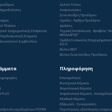
Προέδρου
Δελτία Τύπου
 Αρμοδιότητες
Ανακοινώσεις
Συνεντεύξεις Προέδρου
ραμμα
Ομιλίες - Άρθρα Προέδρου
κό Πλαίσιο
Δράσεις
τικό Διαχειριστικής Επάρκειας
Τεχνική Εκπάιδευση - Βραβεία "
ΜΙΧΑΛΑΡΟΣ"
 Κερδοσκοπική Εταιρεία
Ομάδα Γυναικείας Επιχειρηματικό
Διοικητικού Συμβουλίου
Β.Ε.Π.
Βίντεο ΒΕΠ
Βίντεο Συνεντεύξεις Προέδρου
άμματα
Πληροφόρηση
Πληροφορίες
Επικαιρότητα
Βιοτεχνικά Θέματα
N
Φορολογικά Θέματα
 PLUS
Ασφαλιστικά Θέματα - Απασχόλη
Κλαδικά Θέματα
Εξαγωγές - Συνεργασίες
ατάρτιση εργαζομένων ΠΟΠΕΚ
Περιπτώσεις εξαπάτησης εταιρει