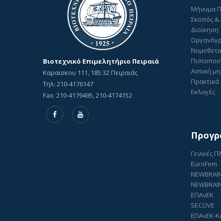
Μήνυμα 
Σκοπός &
Διοίκηση
Οργανόγ
Νομοθετι
Πιστοποιη
Βιοτεχνικό Επιμελητήριο Πειραιά
Αστική μη
Καραϊσκου 111, 185 32 Πειραιάς
Πρακτικά 
Τηλ: 210-4176147
Εκλογές
Fax: 210-4179495, 210-4174152
Προγρ
Γενικές 
EuroFem
NEWBRAI
NEWBRAIN
ΕΠΑνΕΚ
SECOVE
ΕΠΑνΕΚ-Κ