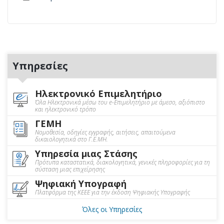
Υπηρεσίες
Ηλεκτρονικό Επιμελητήριο
Όλα Ηλεκτρονικά μέσω του e-Επιμελητήριο με άμεσο, αξιόπιστο
και ηλεκτρονικό τρόπο
ΓΕΜΗ
Νομοθεσία, οδηγίες εγγραφής, αιτήσεις, απαιτούμενα
δικαιολογητικά στο Γ.Ε.ΜΗ.
Υπηρεσία μιας Στάσης
Πρότυπα καταστατικά, διακολογητικά, γενικές πληροφορίες για τη
σύσταση μιας επιχείρησης
Ψηφιακή Υπογραφή
Πλατφόρμα της ΚΕΕΕ για την έκδοση Ψηφιακής Υπογραφής
Όλες οι Υπηρεσίες