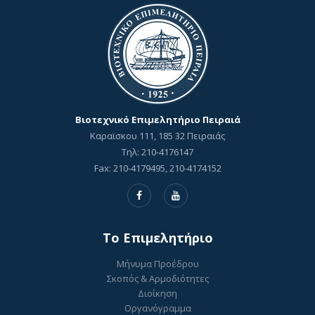
Βιοτεχνικό Επιμελητήριο Πειραιά
Καραϊσκου 111, 185 32 Πειραιάς
Τηλ: 210-4176147
Fax: 210-4179495, 210-4174152
To Επιμελητήριο
Μήνυμα Προέδρου
Σκοπός & Αρμοδιότητες
Διοίκηση
Οργανόγραμμα