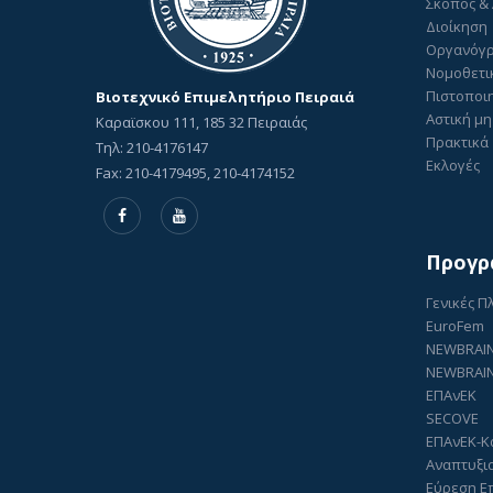
Σκοπός &
Διοίκηση
Οργανόγ
Νομοθετι
Πιστοποιη
Βιοτεχνικό Επιμελητήριο Πειραιά
Αστική μη
Καραϊσκου 111, 185 32 Πειραιάς
Πρακτικά 
Τηλ: 210-4176147
Εκλογές
Fax: 210-4179495, 210-4174152
Προγρ
Γενικές 
EuroFem
NEWBRAI
NEWBRAIN
ΕΠΑνΕΚ
SECOVE
ΕΠΑνΕΚ-Κ
Αναπτυξι
Εύρεση Ε