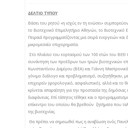
ΔΕΛΤΙΟ ΤΥΠΟΥ
Βάσει του ρητού «η ισχύς εν τη ενώσει» συμπορεύοντ
το Βιοτεχνικό Επιμελητήριο Αθηνών, το Βιοτεχνικό 
Πειραιά προγραμματίζοντας μια σειρά ενεργειών και 
μικρομεσαίο επιχειρηματία.
Στο πλαίσιο του εορτασμού των 100 ετών του ΒΕΘ π
συνάντηση των προέδρων των τριών βιοτεχνικών επ
Κωνσταντίνου Δαμίγου (ΒΕΑ) και Γιάννη Μαστρονικόλ
γόνιμο διάλογο και προβληματισμό, συζητήθηκαν, μ
επιχειρείν (φορολογικό, ασφαλιστικό), αλλά και το
κρίνεται απαραίτητη για την προστασία της δημόσιας 
διαφάνειας. Επί τάπητος τέθηκε και ο προγραμματισ
επίκεντρο του οποίου θα βρεθούν ζητήματα που ταλ
της βιοτεχνίας.
Θα πρέπει να σημειωθεί πως η αναβίωση ενός Πανε