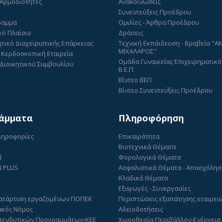
 Αρμοδιότητες
Ανακοινώσεις
Συνεντεύξεις Προέδρου
ραμμα
Ομιλίες - Άρθρα Προέδρου
κό Πλαίσιο
Δράσεις
τικό Διαχειριστικής Επάρκειας
Τεχνική Εκπάιδευση - Βραβεία "
ΜΙΧΑΛΑΡΟΣ"
 Κερδοσκοπική Εταιρεία
Ομάδα Γυναικείας Επιχειρηματικό
Διοικητικού Συμβουλίου
Β.Ε.Π.
Βίντεο ΒΕΠ
Βίντεο Συνεντεύξεις Προέδρου
άμματα
Πληροφόρηση
Πληροφορίες
Επικαιρότητα
Βιοτεχνικά Θέματα
N
Φορολογικά Θέματα
 PLUS
Ασφαλιστικά Θέματα - Απασχόλη
Κλαδικά Θέματα
Εξαγωγές - Συνεργασίες
ατάρτιση εργαζομένων ΠΟΠΕΚ
Περιπτώσεις εξαπάτησης εταιρει
ακός Νόμος
Αδειοδοτήσεις
πενδυτικών Προγραμμάτων-ΚΕΕ
Χωροθεσία-Περιβάλλον-Ενέργεια