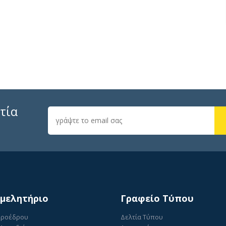
τία
ιμελητήριο
Γραφείο Τύπου
Προέδρου
Δελτία Τύπου