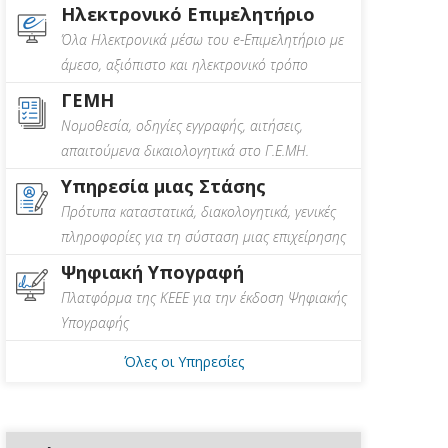
Ηλεκτρονικό Επιμελητήριο
Όλα Ηλεκτρονικά μέσω του e-Επιμελητήριο με
άμεσο, αξιόπιστο και ηλεκτρονικό τρόπο
ΓΕΜΗ
Νομοθεσία, οδηγίες εγγραφής, αιτήσεις,
απαιτούμενα δικαιολογητικά στο Γ.Ε.ΜΗ.
Υπηρεσία μιας Στάσης
Πρότυπα καταστατικά, διακολογητικά, γενικές
πληροφορίες για τη σύσταση μιας επιχείρησης
Ψηφιακή Υπογραφή
Πλατφόρμα της ΚΕΕΕ για την έκδοση Ψηφιακής
Υπογραφής
Όλες οι Υπηρεσίες