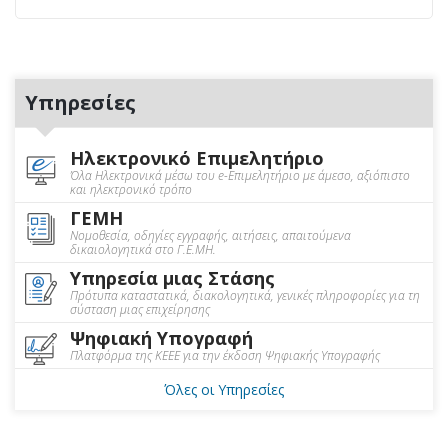
Υπηρεσίες
Ηλεκτρονικό Επιμελητήριο
Όλα Ηλεκτρονικά μέσω του e-Επιμελητήριο με άμεσο, αξιόπιστο
και ηλεκτρονικό τρόπο
ΓΕΜΗ
Νομοθεσία, οδηγίες εγγραφής, αιτήσεις, απαιτούμενα
δικαιολογητικά στο Γ.Ε.ΜΗ.
Υπηρεσία μιας Στάσης
Πρότυπα καταστατικά, διακολογητικά, γενικές πληροφορίες για τη
σύσταση μιας επιχείρησης
Ψηφιακή Υπογραφή
Πλατφόρμα της ΚΕΕΕ για την έκδοση Ψηφιακής Υπογραφής
Όλες οι Υπηρεσίες