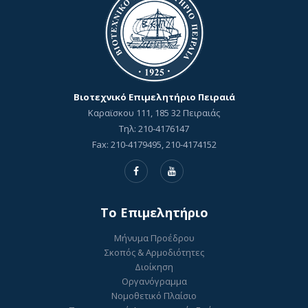
Βιοτεχνικό Επιμελητήριο Πειραιά
Καραϊσκου 111, 185 32 Πειραιάς
Τηλ: 210-4176147
Fax: 210-4179495, 210-4174152
To Επιμελητήριο
Μήνυμα Προέδρου
Σκοπός & Αρμοδιότητες
Διοίκηση
Οργανόγραμμα
Νομοθετικό Πλαίσιο