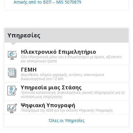
Αττικής από το ΒΕΠ – MIS 5070879
Υπηρεσίες
Ηλεκτρονικό Επιμελητήριο
Όλα Ηλεκτρονικά μέσω του e-Επιμελητήριο με άμεσο, αξιόπιστο
και ηλεκτρονικό τρόπο
ΓΕΜΗ
Νομοθεσία, οδηγίες εγγραφής, αιτήσεις, απαιτούμενα
δικαιολογητικά στο Γ.Ε.ΜΗ.
Υπηρεσία μιας Στάσης
Πρότυπα καταστατικά, διακολογητικά, γενικές πληροφορίες για τη
σύσταση μιας επιχείρησης
Ψηφιακή Υπογραφή
Πλατφόρμα της ΚΕΕΕ για την έκδοση Ψηφιακής Υπογραφής
Όλες οι Υπηρεσίες