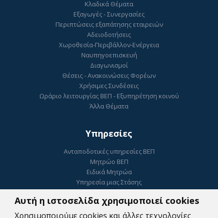
Κλαδικά Θέματα
Εξαγωγές - Συνεργασίες
Περιπτώσεις εξαπάτησης εταιρειών
Αδειοδοτήσεις
Χωροθεσία-Περιβάλλον-Ενέργεια
Ναυπηγοεπισκευή
Διαγωνισμοί
Θέσεις - Ανακοινώσεις Φορέων
Χρήσιμες Συνδέσεις
Ωράριο λειτουργίας ΒΕΠ - Εξυπηρέτηση κοινού
Άλλα Θέματα
Υπηρεσίες
Ανταποδοτικές υπηρεσίες ΒΕΠ
Μητρώο ΒΕΠ
Ειδικά Μητρώα
Υπηρεσία μιας Στάσης
Ηλεκτρονικό Επιμελητήριο
Αυτή η ιστοσελίδα χρησιμοποιεί cookies
ΓΕΜΗ
Ψηφιακή Υπογραφή
Χρησιμοποιούμε cookies και άλλες τεχνολογίες