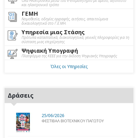
Όλα Ηλεκτρονικά μέσω του e-Επιμελητήριο με άμεσο, αξιόπιστο
και ηλεκτρονικό τρόπο
ΓΕΜΗ
Νομοθεσία, οδηγίες εγγραφής, αιτήσεις, απαιτούμενα
δικαιολογητικά στο Γ.Ε.ΜΗ.
Υπηρεσία μιας Στάσης
Πρότυπα καταστατικά, διακολογητικά, γενικές πληροφορίες για τη
σύσταση μιας επιχείρησης
Ψηφιακή Υπογραφή
Πλατφόρμα της ΚΕΕΕ για την έκδοση Ψηφιακής Υπογραφής
Όλες οι Υπηρεσίες
Δράσεις
25/06/2026
ΦΕΣΤΙΒΑΛ ΒΙΟΤΕΧΝΙΚΟΥ ΠΑΓΩΤΟΥ